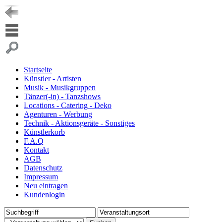
Startseite
Künstler - Artisten
Musik - Musikgruppen
Tänzer(-in) - Tanzshows
Locations - Catering - Deko
Agenturen - Werbung
Technik - Aktionsgeräte - Sonstiges
Künstlerkorb
F.A.Q
Kontakt
AGB
Datenschutz
Impressum
Neu eintragen
Kundenlogin