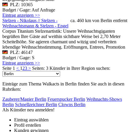
PLZ: 10365
Budget / Gage: Auf Anfrage
Eintrag anzeigen >>
Stelzen - Nikolaus // Stelzen -
ca. 460 km von Berlin entfernt
Weihnachtsmann & Stelzen - Engel
Corpus Titanium Stelzenartistik: Unsere Weihnachtsgiganten
begrüßen Ihre Gäste auf weithin sichtbare Weise bei 2,70 Meter
Scheitelhöhe. Sie agieren charmant und witzig und verbreiten
lebendige Weihnachtsstimmung. Eröffnungen, Entrees, Promotion
PLZ: 46147
Budget / Gage: S
Eintrag anzeigen >>
Seite 1
<
1
2
3
>
Seiten: 3
Künstler in Ihrer Region suchen:
Einträge zum Thema Walkacts in Berlin finden Sie auch in diesen
Rubriken:
Zauberer/Magier Berlin
Feuerspucker Berlin
Weihnachts-Shows
Berlin
Schnellzeichner Berlin
Clowns Berlin
Als Künstler neu anmelden!
Eintrag auswählen
Profil erstellen
Kunden gewinnen