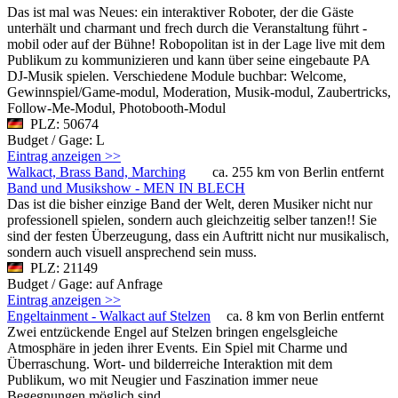
Das ist mal was Neues: ein interaktiver Roboter, der die Gäste
unterhält und charmant und frech durch die Veranstaltung führt -
mobil oder auf der Bühne! Robopolitan ist in der Lage live mit dem
Publikum zu kommunizieren und kann über seine eingebaute PA
DJ-Musik spielen. Verschiedene Module buchbar: Welcome,
Gewinnspiel/Game-modul, Moderation, Musik-modul, Zaubertricks,
Follow-Me-Modul, Photobooth-Modul
PLZ: 50674
Budget / Gage: L
Eintrag anzeigen >>
Walkact, Brass Band, Marching
ca. 255 km von Berlin entfernt
Band und Musikshow - MEN IN BLECH
Das ist die bisher einzige Band der Welt, deren Musiker nicht nur
professionell spielen, sondern auch gleichzeitig selber tanzen!! Sie
sind der festen Überzeugung, dass ein Auftritt nicht nur musikalisch,
sondern auch visuell ansprechend sein muss.
PLZ: 21149
Budget / Gage: auf Anfrage
Eintrag anzeigen >>
Engeltainment - Walkact auf Stelzen
ca. 8 km von Berlin entfernt
Zwei entzückende Engel auf Stelzen bringen engelsgleiche
Atmosphäre in jeden ihrer Events. Ein Spiel mit Charme und
Überraschung. Wort- und bilderreiche Interaktion mit dem
Publikum, wo mit Neugier und Faszination immer neue
Begegnungen möglich sind.