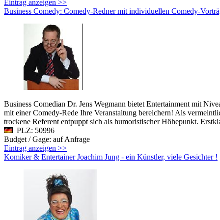
Eintrag anzeigen >>
Business Comedy: Comedy-Redner mit individuellen Comedy-Vorträ
Business Comedian Dr. Jens Wegmann bietet Entertainment mit Nivea
mit einer Comedy-Rede Ihre Veranstaltung bereichern! Als vermeintl
trockene Referent entpuppt sich als humoristischer Höhepunkt. Erstkl
PLZ: 50996
Budget / Gage: auf Anfrage
Eintrag anzeigen >>
Komiker & Entertainer Joachim Jung - ein Künstler, viele Gesichter !