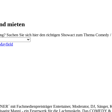
nd mieten
ng? Suchen Sie sich hier den richtigen Showact zum Thema Comedy / K
Mayfield
chmedienpreisträger Entertainer, Moderator, DJ, Sänger, Komik
l, Visagist Manni - ein Feuerwerk für die Lachmuskeln. Das COM