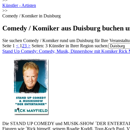
>>
Künstler - Artisten
>>
Comedy / Komiker in Duisburg
Comedy / Komiker aus Duisburg buchen u
Sie suchen Comedy / Komiker rund um Duisburg für Ihre Veranstaltu
Seite 1
<
1
2
3
>
Seiten: 3
Künstler in Ihrer Region suchen:
Stand Up Comedy: Comedy, Musik, Dinnershow mit Komiker Rick 
Die STAND UP COMEDY und MUSIK-SHOW ´DER ENTERTAINER´ mit Fa
Figuren wie ´Rick himself, seinem Roadie Kuddl, Tour-Koch Pau