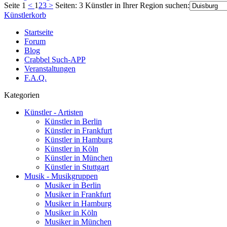
Seite 1
<
1
2
3
>
Seiten: 3
Künstler in Ihrer Region suchen:
Künstlerkorb
Startseite
Forum
Blog
Crabbel Such-APP
Veranstaltungen
F.A.Q.
Kategorien
Künstler - Artisten
Künstler in Berlin
Künstler in Frankfurt
Künstler in Hamburg
Künstler in Köln
Künstler in München
Künstler in Stuttgart
Musik - Musikgruppen
Musiker in Berlin
Musiker in Frankfurt
Musiker in Hamburg
Musiker in Köln
Musiker in München