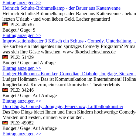
Eintrag anzeigen >>
Heinrich Schulte-Brömmelkamp - der Bauer aus Kattenvenne
Heinrich Schulte-Brömmelkamp - der Bauer aus Kattenvenne - bekann
letzten Urlaub - und vom lieben Geld. Lacher garantiert!
PLZ: 49536
Budget / Gage: S
Eintrag anzeigen >>
Improvisationstheater 3 Kölsch ein Schuss - Comedy, Unterhaltung,...
Sie suchen ein intelligentes und spritziges Comedy-Programm? Prima
was sich Ihre Gäste wünschen. www.3koelscheinschuss.de
PLZ: 51429
Budget / Gage: auf Anfrage
Eintrag anzeigen >>
Ludger Hollmann - Komiker, Comedian, Diabolo, Jonglage, Stelzen
Ludger Hollmann - Das ist Kommunikation im Entertainment! Hollman
Jonglierkunst. Kurzum, ein skurril-komisches Theatererlebnis
PLZ: 34246
Budget / Gage: Auf Anfrage
Eintrag anzeigen >>
Duo Dings: Comedy- Jonglage, Feuershow, Luftballonkünstler
Das Duo Dings bietet Ihnen und Ihren Kindern hochwertige Comedy- J
Märkten und Festen, drinnen wie draußen.
PLZ: 49082
Budget / Gage: Auf Anfrage
Eintrag anzeigen >>