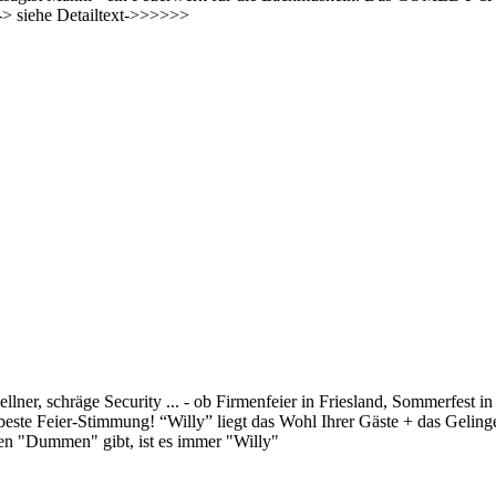
-> siehe Detailtext->>>>>>
llner, schräge Security ... - ob Firmenfeier in Friesland, Sommerfest i
beste Feier-Stimmung! “Willy” liegt das Wohl Ihrer Gäste + das Geling
nen "Dummen" gibt, ist es immer "Willy"