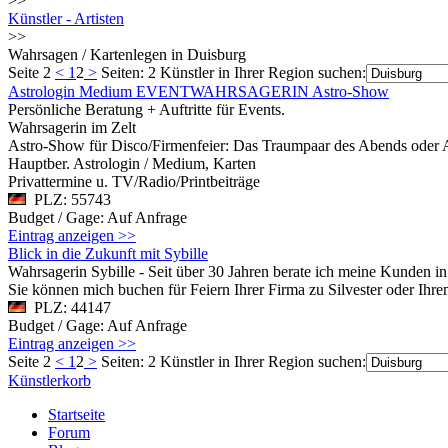
>>
Künstler - Artisten
>>
Wahrsagen / Kartenlegen in Duisburg
Seite 2
<
1
2
>
Seiten: 2
Künstler in Ihrer Region suchen:
Astrologin Medium EVENTWAHRSAGERIN Astro-Show
Persönliche Beratung + Auftritte für Events.
Wahrsagerin im Zelt
Astro-Show für Disco/Firmenfeier: Das Traumpaar des Abends oder A
Hauptber. Astrologin / Medium, Karten
Privattermine u. TV/Radio/Printbeiträge
PLZ: 55743
Budget / Gage: Auf Anfrage
Eintrag anzeigen >>
Blick in die Zukunft mit Sybille
Wahrsagerin Sybille - Seit über 30 Jahren berate ich meine Kunden in
Sie können mich buchen für Feiern Ihrer Firma zu Silvester oder Ihr
PLZ: 44147
Budget / Gage: Auf Anfrage
Eintrag anzeigen >>
Seite 2
<
1
2
>
Seiten: 2
Künstler in Ihrer Region suchen:
Künstlerkorb
Startseite
Forum