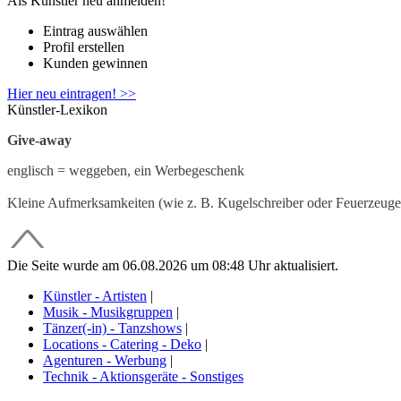
Als Künstler neu anmelden!
Eintrag auswählen
Profil erstellen
Kunden gewinnen
Hier neu eintragen! >>
Künstler-Lexikon
Give-away
englisch = weggeben, ein Werbegeschenk
Kleine Aufmerksamkeiten (wie z. B. Kugelschreiber oder Feuerzeuge
Die Seite wurde am 06.08.2026 um 08:48 Uhr aktualisiert.
Künstler - Artisten
|
Musik - Musikgruppen
|
Tänzer(-in) - Tanzshows
|
Locations - Catering - Deko
|
Agenturen - Werbung
|
Technik - Aktionsgeräte - Sonstiges