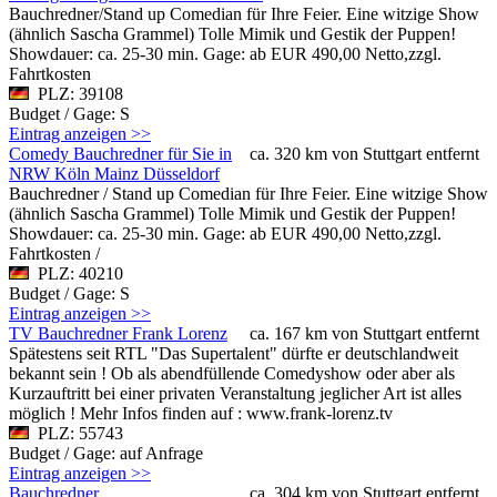
Bauchredner/Stand up Comedian für Ihre Feier. Eine witzige Show
(ähnlich Sascha Grammel) Tolle Mimik und Gestik der Puppen!
Showdauer: ca. 25-30 min. Gage: ab EUR 490,00 Netto,zzgl.
Fahrtkosten
PLZ: 39108
Budget / Gage: S
Eintrag anzeigen >>
Comedy Bauchredner für Sie in
ca. 320 km von Stuttgart entfernt
NRW Köln Mainz Düsseldorf
Bauchredner / Stand up Comedian für Ihre Feier. Eine witzige Show
(ähnlich Sascha Grammel) Tolle Mimik und Gestik der Puppen!
Showdauer: ca. 25-30 min. Gage: ab EUR 490,00 Netto,zzgl.
Fahrtkosten /
PLZ: 40210
Budget / Gage: S
Eintrag anzeigen >>
TV Bauchredner Frank Lorenz
ca. 167 km von Stuttgart entfernt
Spätestens seit RTL "Das Supertalent" dürfte er deutschlandweit
bekannt sein ! Ob als abendfüllende Comedyshow oder aber als
Kurzauftritt bei einer privaten Veranstaltung jeglicher Art ist alles
möglich ! Mehr Infos finden auf : www.frank-lorenz.tv
PLZ: 55743
Budget / Gage: auf Anfrage
Eintrag anzeigen >>
Bauchredner
ca. 304 km von Stuttgart entfernt