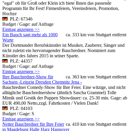
"egal" ob für Groß oder Klein ich biete Ihnen das passende
Programm für Ihr Fest! Firmenfeiern, Vereinsfeiern, Promotion,
Hochze
PLZ: 67346
Budget / Gage: auf Anfrage
Eintrag anzeigen >>
Ein Bauch sagt mehr als 1000
ca. 333 km von Stuttgart entfernt
Worte
Der Dortmunder Berufskünstler ist Musiker, Zauberer, Sänger und
nicht zuletzt ein hervorragender Bauchredner. Nominiert zum
Künstler des Jahres 2015 in seiner Sparte.
PLZ: 44357
Budget / Gage: auf Anfrage
Eintrag anzeigen >>
Ihre Bauchredner-Show für
ca. 363 km von Stuttgart entfernt
Sachsen -Leipzig Dresden Chemnitz Jena -
Bauchredner Comedy-Show für Ihre Feier. Eine witzige, und nicht
alltägliche Bauchrednershow (ähnlich Sascha Grammel) Tolle
Mimik und Gestik der Puppen Showdauer: ca. 25-30 min. Gage: ab
EUR 490,00 Netto,zzgl. Fahrtkosten / Vielen Dank!
PLZ: 04103
Budget / Gage: S
Eintrag anzeigen >>
Netter Bauchredner für Ihre Feier
ca. 410 km von Stuttgart entfernt
in Magdeburg Halle Harz Hannover