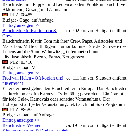
Bauchreden mit Puppen und Leuten aus dem Publikum, auch Live-
Akkordeon, Gesang und Animation
PLZ: 08485
Budget / Gage: auf Anfrage
Eintrag anzeigen >>
Bauchrednerin Katrin Tom &
ca. 292 km von Stuttgart entfernt
Crew
Bauchrednerin Katrin Tom mit ihrer Crew. Papst, Aristoteles und
Mary Lou. Mit leichtfüßigem Humor kommen Sie der Schwere des
Lebens auf die Spur. Wahnwitzig, tiefenpoetisch und
idividusophisch. Events, Partys, Kongressen.
PLZ: 83410
Budget / Gage: M
Eintrag anzeigen >>
Fred van Halen - Oft kopiert und
ca. 111 km von Stuttgart entfernt
nie erreicht
Einer der meist gebuchten Bauchredner in Europa. Das Bauchreden
ist durch ihn erst im Karneval "salonfähig geworden". Ein Garant
für jede Gala-, Karnevals oder sonstige Veranstaltung. Der
Höhepunkt auf jeder Veranstaltung. Jetzt auch mit Solo-Programm.
PLZ: 88682
Budget / Gage: auf Anfrage
Eintrag anzeigen >>
Bauchredner Werner
ca. 191 km von Stuttgart entfernt
Kinderprogramm & Drehorgelspieler