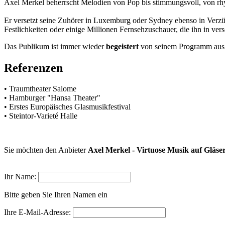
Axel Merkel beherrscht Melodien von Pop bis stimmungsvoll, von rhyt
Er versetzt seine Zuhörer in Luxemburg oder Sydney ebenso in Verz
Festlichkeiten oder einige Millionen Fernsehzuschauer, die ihn in v
Das Publikum ist immer wieder
begeistert
von seinem Programm aus 
Referenzen
• Traumtheater Salome
• Hamburger "Hansa Theater"
• Erstes Europäisches Glasmusikfestival
• Steintor-Varieté Halle
Sie möchten den Anbieter
Axel Merkel - Virtuose Musik auf Gläse
Ihr Name:
Bitte geben Sie Ihren Namen ein
Ihre E-Mail-Adresse: