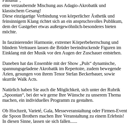
Fantasia“,
eine verzaubernde Mischung aus Adagio-Akrobatik und
klassischem Gesang!
Diese einzigartige Verbindung von körperlicher Ästhetik und
feinsinnigem Klang richtet sich an ein anspruchsvolles Publikum,
dem der Gastgeber etwas außergewöhnlich-besonderes bieten
möchte.
In faszinierender Harmonie, extremer Körperbeherrschung und
blindem Vertrauen lassen die Brüder beeindruckende Figuren im
Einklang mit der Musik vor den Augen der Zuschauer entstehen.
Daneben hat das Ensemble mit der Show „Puls“ dynamische,
spannungsgeladene Akrobatik im Repertoire, zudem bewegende
Arien, gesungen von ihrem Tenor Stefan Beckerbauer, sowie
skurrile Walk Acts.
Natürlich haben Sie auch die Möglichkeit, sich unter der Rubrik
„Spoontan“, bei der wir gerne Ihre Wünsche zu unserem Thema
machen, ein individuelles Programm zu gestalten.
Ob Hochzeit, Varieté, Gala, Messeveranstaltung oder Firmen-Event
die Spoon Brothers machen Ihre Veranstaltung zu einem Erlebnis!
In diesen Sinne, lassen sie sich fallen......