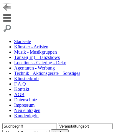
Startseite
Künstler - Artisten
Musik - Musikgruppen
Tänzer(-in) - Tanzshows
Locations - Catering - Deko
Agenturen - Werbung
Technik - Aktionsgeräte - Sonstiges
Künstlerkorb
F.A.Q
Kontakt
AGB
Datenschutz
Impressum
Neu eintragen
Kundenlogin