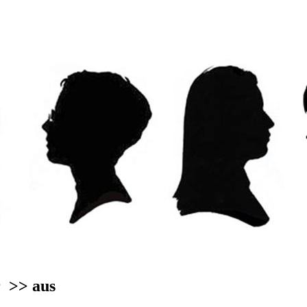
er
>> aus