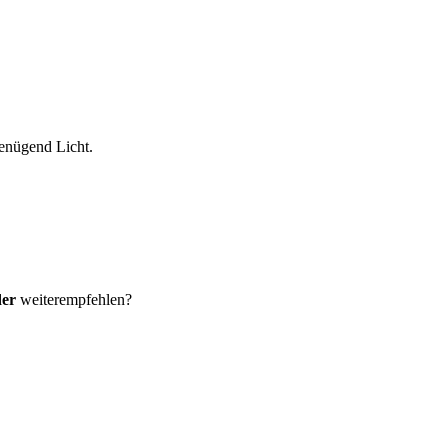
genügend Licht.
der
weiterempfehlen?