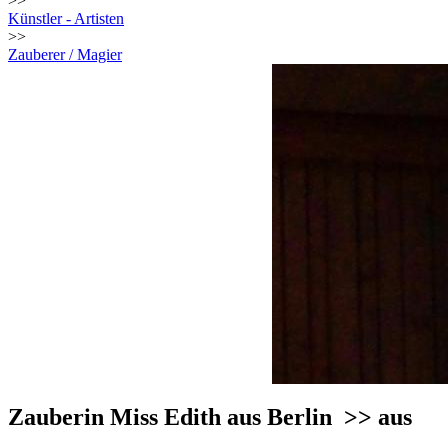
>>
Künstler - Artisten
>>
Zauberer / Magier
Zauberin Miss Edith aus Berlin
>> aus