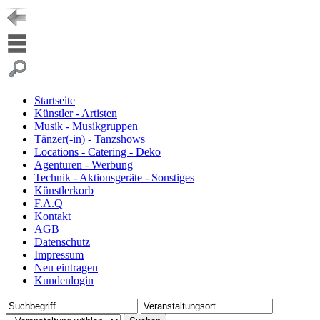
Startseite
Künstler - Artisten
Musik - Musikgruppen
Tänzer(-in) - Tanzshows
Locations - Catering - Deko
Agenturen - Werbung
Technik - Aktionsgeräte - Sonstiges
Künstlerkorb
F.A.Q
Kontakt
AGB
Datenschutz
Impressum
Neu eintragen
Kundenlogin