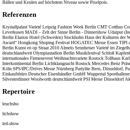
Bällen und Keulen auf höchstem Niveau sowie Pixelpois.
Referenzen
Krystallpalast Varieté Leipzig Fashion Week Berlin CMT Cottbus 
Leverkusen MADI – Zelt der Sinne Berlin - Dinnershow Udaipur (Indi
Berlin Elarion Hotel (Schweden) Stockholm Haus der Kulturen der We
Award“ Hongkong Shoping Festival HOGATEC Messe Essen TIPI am Ka
Berlin Kunst en op Straat 2010 Almelo Sennheiser Varieté im Zieg
deutschlandweit Olympiastadion Berlin Musikfestival Schloß Kapfe
internationales Firmenevent Weihnachtsvariete Rostock Tollhaus Ka
Interkontinental Berlin Lichtklangnacht Rostock Mercedes Benz 
Köln SPS/IPC/Drives Messe Nürnberg Partylite Bern, Düsseldorf, Par
Einkaufsbüro Deutscher Eisenhändler GmbH Wuppertal Sporthallene
Silvesterdinner Woolworth deutschlandweit PSI Messe Düsseldorf Ak
Repertoire
leuchsho
lichshow
led-show