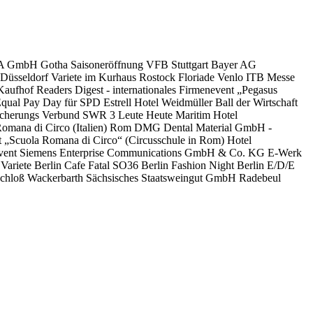
ATA GmbH Gotha Saisoneröffnung VFB Stuttgart Bayer AG
e Düsseldorf Variete im Kurhaus Rostock Floriade Venlo ITB Messe
aufhof Readers Digest - internationales Firmenevent „Pegasus
l Pay Day für SPD Estrell Hotel Weidmüller Ball der Wirtschaft
rsicherungs Verbund SWR 3 Leute Heute Maritim Hotel
 Romana di Circo (Italien) Rom DMG Dental Material GmbH -
t „Scuola Romana di Circo“ (Circusschule in Rom) Hotel
enevent Siemens Enterprise Communications GmbH & Co. KG E-Werk
Variete Berlin Cafe Fatal SO36 Berlin Fashion Night Berlin E/D/E
Schloß Wackerbarth Sächsisches Staatsweingut GmbH Radebeul