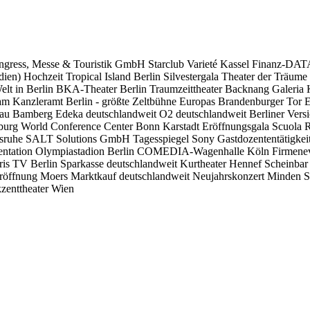
Congress, Messe & Touristik GmbH Starclub Varieté Kassel Finanz-D
en) Hochzeit Tropical Island Berlin Silvestergala Theater der Träum
lt in Berlin BKA-Theater Berlin Traumzeittheater Backnang Galeria K
nzleramt Berlin - größte Zeltbühne Europas Brandenburger Tor Equa
elbau Bamberg Edeka deutschlandweit O2 deutschlandweit Berliner Ve
nburg World Conference Center Bonn Karstadt Eröffnungsgala Scuola
rlsruhe SALT Solutions GmbH Tagesspiegel Sony Gastdozententätigkei
Präsentation Olympiastadion Berlin COMEDIA-Wagenhalle Köln Firm
is TV Berlin Sparkasse deutschlandweit Kurtheater Hennef Scheinbar 
röffnung Moers Marktkauf deutschlandweit Neujahrskonzert Minden 
zenttheater Wien