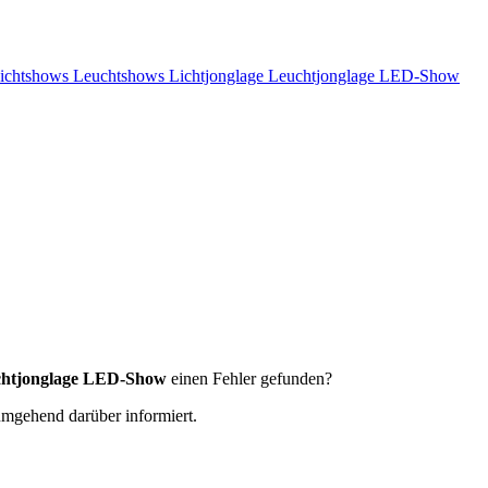
ichtshows Leuchtshows Lichtjonglage Leuchtjonglage LED-Show
uchtjonglage LED-Show
einen Fehler gefunden?
 umgehend darüber informiert.