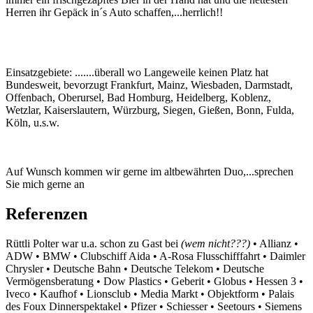
Herren ihr Gepäck in´s Auto schaffen,...herrlich!!
Einsatzgebiete: .......überall wo Langeweile keinen Platz hat
Bundesweit, bevorzugt Frankfurt, Mainz, Wiesbaden, Darmstadt,
Offenbach, Oberursel, Bad Homburg, Heidelberg, Koblenz,
Wetzlar, Kaiserslautern, Würzburg, Siegen, Gießen, Bonn, Fulda,
Köln, u.s.w.
Auf Wunsch kommen wir gerne im altbewährten Duo,...sprechen
Sie mich gerne an
Referenzen
Rüttli Polter war u.a. schon zu Gast bei
(wem nicht???)
• Allianz •
ADW • BMW • Clubschiff Aida • A-Rosa Flusschifffahrt • Daimler
Chrysler • Deutsche Bahn • Deutsche Telekom • Deutsche
Vermögensberatung • Dow Plastics • Geberit • Globus • Hessen 3 •
Iveco • Kaufhof • Lionsclub • Media Markt • Objektform • Palais
des Foux Dinnerspektakel • Pfizer • Schiesser • Seetours • Siemens