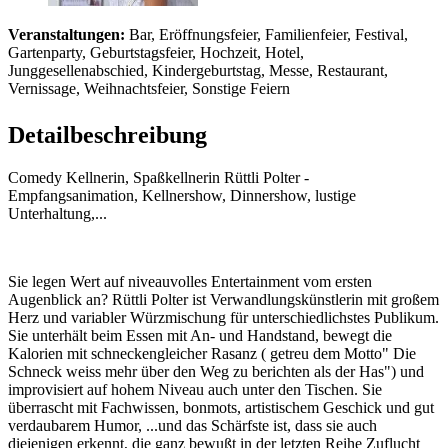
Veranstaltungen:
Bar, Eröffnungsfeier, Familienfeier, Festival,
Gartenparty, Geburtstagsfeier, Hochzeit, Hotel,
Junggesellenabschied, Kindergeburtstag, Messe, Restaurant,
Vernissage, Weihnachtsfeier, Sonstige Feiern
Detailbeschreibung
Comedy Kellnerin, Spaßkellnerin Rüttli Polter -
Empfangsanimation, Kellnershow, Dinnershow, lustige
Unterhaltung,...
Sie legen Wert auf niveauvolles Entertainment vom ersten
Augenblick an? Rüttli Polter ist Verwandlungskünstlerin mit großem
Herz und variabler Würzmischung für unterschiedlichstes Publikum.
Sie unterhält beim Essen mit An- und Handstand, bewegt die
Kalorien mit schneckengleicher Rasanz ( getreu dem Motto" Die
Schneck weiss mehr über den Weg zu berichten als der Has") und
improvisiert auf hohem Niveau auch unter den Tischen. Sie
überrascht mit Fachwissen, bonmots, artistischem Geschick und gut
verdaubarem Humor, ...und das Schärfste ist, dass sie auch
diejenigen erkennt, die ganz bewußt in der letzten Reihe Zuflucht