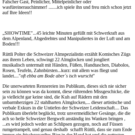
Falscher Gast, Peinlicher, Mittelpeinlicher oder
wasfüreinerauchimmer! .......ich spiele ihn und freu mich schon jetzt
auf Ihre Ideen!!
„SHOWTIME"...45 leichte Minuten gefüllt mit Schwerkraft aus
dem Alpenland, Abgedrehtes und Manipuliertes in der Luft und am
Boden!!!
Rüttli Polter die Schweizer Almspezialistin erzählt Komisches Zügs
aus ihrem Leben, schwingt 22 Almglocken und jongliert
musikalisch untermalt mit Händen, Füßen, Handtaschen, Diabolos,
Rosen, Teufeln, Zahnbürsten...kurz: mit allem was fliegt und
landet...."
oft ebba am Bode aber´s isch wurscht
"
Die unerwarteten Rennereien ins Publikum, dieses sich nie sicher
sein zu können was da kommt, diese rührenden Missgeschicke, die
ja vielleicht gar keine sind, die Kuh auf Rädern mit den
unbarmherzigen 22 stahlharten Almglocken,... dieser artistische und
verbale Exkurs in die Untiefen der Schweizer Leidenschaft.... Das
Publikum überlebt beglückt, trotz unvermeidlicher Gesänge, die die
ach so heile Schweizer Bergwelt anständig ins Wanken bringen ,
...es wird jedoch weder an Schlipsen gezogen, noch auf Füssen
rumgetrampelt, und genau deshalb schafft Rüttli, dass sie zum Ende
immer ein frischgezapftes Bier in der Hand hat und die nettesten