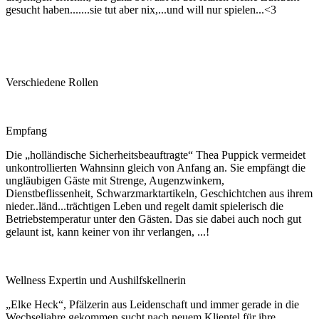
gesucht haben.......sie tut aber nix,...und will nur spielen...<3
Verschiedene Rollen
Empfang
Die „holländische Sicherheitsbeauftragte“ Thea Puppick vermeidet
unkontrollierten Wahnsinn gleich von Anfang an. Sie empfängt die
ungläubigen Gäste mit Strenge, Augenzwinkern,
Dienstbeflissenheit, Schwarzmarktartikeln, Geschichtchen aus ihrem
nieder..länd...trächtigen Leben und regelt damit spielerisch die
Betriebstemperatur unter den Gästen. Das sie dabei auch noch gut
gelaunt ist, kann keiner von ihr verlangen, ...!
Wellness Expertin und Aushilfskellnerin
„Elke Heck“, Pfälzerin aus Leidenschaft und immer gerade in die
Wechseljahre gekommen sucht nach neuem Klientel für ihre