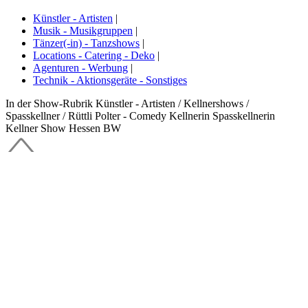
Künstler - Artisten
|
Musik - Musikgruppen
|
Tänzer(-in) - Tanzshows
|
Locations - Catering - Deko
|
Agenturen - Werbung
|
Technik - Aktionsgeräte - Sonstiges
In der Show-Rubrik Künstler - Artisten / Kellnershows /
Spasskellner / Rüttli Polter - Comedy Kellnerin Spasskellnerin
Kellner Show Hessen BW