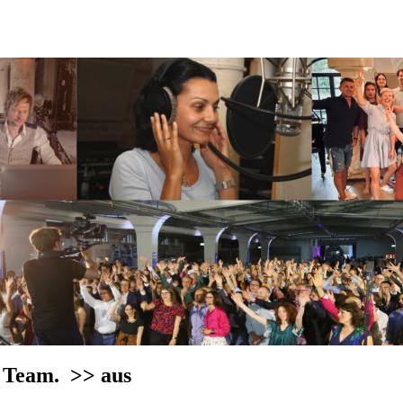
n Team.
>> aus