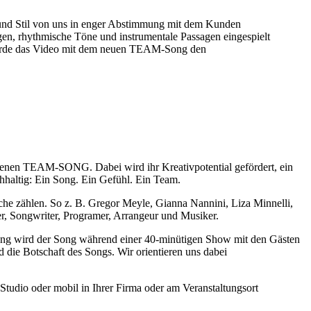
 und Stil von uns in enger Abstimmung mit dem Kunden
gen, rhythmische Töne und instrumentale Passagen eingespielt
urde das Video mit dem neuen TEAM-Song den
igenen TEAM-SONG. Dabei wird ihr Kreativpotential gefördert, ein
hhaltig: Ein Song. Ein Gefühl. Ein Team.
che zählen. So z. B. Gregor Meyle, Gianna Nannini, Liza Minnelli,
er, Songwriter, Programer, Arrangeur und Musiker.
ng wird der Song während einer 40-minütigen Show mit den Gästen
 die Botschaft des Songs. Wir orientieren uns dabei
Studio oder mobil in Ihrer Firma oder am Veranstaltungsort