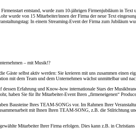
Firmenstart entstand, wurde zum 10-jährigen Firmenjubiläum in Text
Lohr wurde von 15 Mitarbeiter/innen der Firma der neue Text eingesun
staltungstag: In einem Streaming-Event der Firma zum Jubiläum w
Unternehmen – mit Musik!?
die Gäste selbst aktiv werden: Sie kreieren mit uns zusammen einen e
fikation mit dem Team und dem Unternehmen wächst unmittelbar und nac
auf dessen Erfahrung und Know-how internationale Stars der Musikbran
Lohr, haben Sie für Ihr Mitarbeiter-Event Ihren „firmeneigenen“ Produc
gaben Bausteine Ihres TEAM-SONGs vor. Im Rahmen Ihrer Veranstaltu
 Zusammenarbeit mit Ihnen Ihren TEAM-SONG, z.B. die Stilrichtung und
wählte Mitarbeiter Ihrer Firma erfolgen. Dies kann z.B. in Christians 