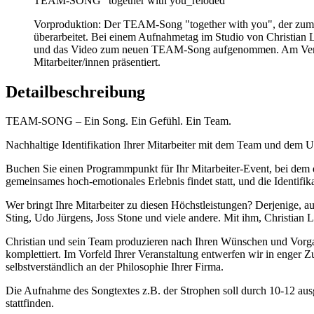
TEAM-SONG "together with you_reloded"
Vorproduktion: Der TEAM-Song "together with you", der zum 
überarbeitet. Bei einem Aufnahmetag im Studio von Christian 
und das Video zum neuen TEAM-Song aufgenommen. Am Veran
Mitarbeiter/innen präsentiert.
Detailbeschreibung
TEAM-SONG – Ein Song. Ein Gefühl. Ein Team.
Nachhaltige Identifikation Ihrer Mitarbeiter mit dem Team und dem 
Buchen Sie einen Programmpunkt für Ihr Mitarbeiter-Event, bei dem 
gemeinsames hoch-emotionales Erlebnis findet statt, und die Identi
Wer bringt Ihre Mitarbeiter zu diesen Höchstleistungen? Derjenige, 
Sting, Udo Jürgens, Joss Stone und viele andere. Mit ihm, Christian 
Christian und sein Team produzieren nach Ihren Wünschen und Vor
komplettiert. Im Vorfeld Ihrer Veranstaltung entwerfen wir in enger
selbstverständlich an der Philosophie Ihrer Firma.
Die Aufnahme des Songtextes z.B. der Strophen soll durch 10-12 ausge
stattfinden.