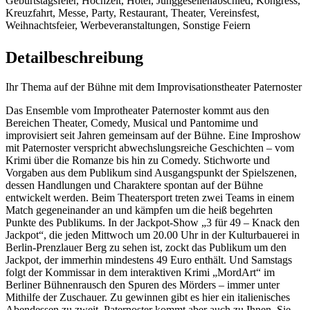
Geburtstagsfeier, Hochzeit, Hotel, Junggesellenabschied, Kongress,
Kreuzfahrt, Messe, Party, Restaurant, Theater, Vereinsfest,
Weihnachtsfeier, Werbeveranstaltungen, Sonstige Feiern
Detailbeschreibung
Ihr Thema auf der Bühne mit dem Improvisationstheater Paternoster
Das Ensemble vom Improtheater Paternoster kommt aus den
Bereichen Theater, Comedy, Musical und Pantomime und
improvisiert seit Jahren gemeinsam auf der Bühne. Eine Improshow
mit Paternoster verspricht abwechslungsreiche Geschichten – vom
Krimi über die Romanze bis hin zu Comedy. Stichworte und
Vorgaben aus dem Publikum sind Ausgangspunkt der Spielszenen,
dessen Handlungen und Charaktere spontan auf der Bühne
entwickelt werden. Beim Theatersport treten zwei Teams in einem
Match gegeneinander an und kämpfen um die heiß begehrten
Punkte des Publikums. In der Jackpot-Show „3 für 49 – Knack den
Jackpot“, die jeden Mittwoch um 20.00 Uhr in der Kulturbauerei in
Berlin-Prenzlauer Berg zu sehen ist, zockt das Publikum um den
Jackpot, der immerhin mindestens 49 Euro enthält. Und Samstags
folgt der Kommissar in dem interaktiven Krimi „MordArt“ im
Berliner Bühnenrausch den Spuren des Mörders – immer unter
Mithilfe der Zuschauer. Zu gewinnen gibt es hier ein italienisches
Abendessen zu zweit. Paternoster kommt aber auch zu Ihnen. Sie