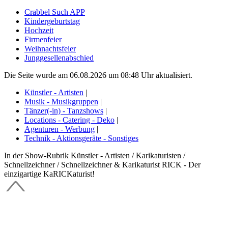
Crabbel Such APP
Kindergeburtstag
Hochzeit
Firmenfeier
Weihnachtsfeier
Junggesellenabschied
Die Seite wurde am 06.08.2026 um 08:48 Uhr aktualisiert.
Künstler - Artisten
|
Musik - Musikgruppen
|
Tänzer(-in) - Tanzshows
|
Locations - Catering - Deko
|
Agenturen - Werbung
|
Technik - Aktionsgeräte - Sonstiges
In der Show-Rubrik Künstler - Artisten / Karikaturisten /
Schnellzeichner / Schnellzeichner & Karikaturist RICK - Der
einzigartige KaRICKaturist!