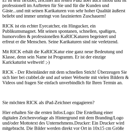
Er ist sehr flexibel, zeichnet am festen Platz aber auch mobil und ist
professionell im Auftreten für Sie und für die Kunden und
Gäste...und mit seinen Karikaturen von sehr hoher Qualität äußerst
beliebt und immer umringt von faszinierten Zuschauern!
RICK ist ein echter Eyecatcher, ein Hingucker, ein
Publikumsmagnet. Mit seinen spontanen, schnellen, spaßigen,
humorvollen & professionellen KaRICKaturen begeistert und
erfreut er die Menschen. Seine Karikaturen sind nie verletzend.
Mit RICK erhält die KaRICKatur eine ganz neue Bedeutung und
Klasse, denn sein Name ist Programm. Er ist der einzige
Karickaturist weltweit! ;-)
RICK - Der Rheinländer mit dem schnellen Strich! Überzeugen Sie
sich hier bei crabbel.de und auf seiner Webseite mit vielen Bildern &
Videos und fragen Sie einfach unverbindlich für Ihren Termin an.
Sie möchten RICK als iPad-Zeichner engagieren?
Hier erhalten Sie die ersten Infos:Logo: Die Erstellung einer
digitalen Zeichenvorlage als Hintergrund mit dem Branding/Logo
und/oder Mottotext des Unternehmens.Drucker: Ein Drucker wird
mitgebracht. Die Bilder werden direkt vor Ort in 10x15 cm Größe