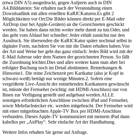
(etwa DIN A5) ausgedruckt, gegen Aufpreis auch in DIN
A4.Bilddateien: Sie erhalten nach der Veranstaltung einen
Downloadlink mit allen erstellten KaRICKaturen.Es gibt 2
Möglichkeiten vor Ort:Die Bilder können direkt per E-Mail oder
AirDrop (nur bei Apple-Geräten) an die Gezeichneten geschickt
werden. Sie haben dann nichts weiter mehr damit zu tun.Oder, und
das geht vom Ablauf her schneller: Jeder erhält zunächst nur den
Ausdruck. Sie übersenden die KaRICKatur später nochmal selbst in
digitaler Form, nachdem Sie von mir die Daten erhalten haben.Von
der Art und Weise her geht das ganz einfach: Jedes Bild wird mit der
E-Mail Adresse oder dem Namen der gezeichneten Person. So fällt
die Zuordnung leichter.Dies und alles weitere kann man aber bei
erfolgter Buchung noch im Detail abstimmen. Bemerkungen &
Hinweise1. Die reine Zeichenzeit pro Karikatur (also je Kopf in
schwarz-weiß) beträgt nur wenige Minuten.2. Sofern eine
vergrößerte Live-Ansicht der entstehenden Karikaturen gewünscht
ist, müsste der Fernseher (wichtig: mit HDMI-Anschluss) nur von
Ihnen zur Verfügung gestellt und aufgebaut werden.ALLE
sonstigen erforderlichen Anschlüsse zwischen iPad und Fernseher,
sowie Mehrfachstecker etc. werden mitgebracht. Der Fernseher wird
mit einer mitgrebrachten Apple-TV Box per HDMI-Anschluss
verbunden. Dieses Apple-TV kommuniziert mit meinem iPad dann
kabellos per „AirPlay“. Sehr einfache Art der Handhabung.
Weitere Infos erhalten Sie gerne auf Anfrage.