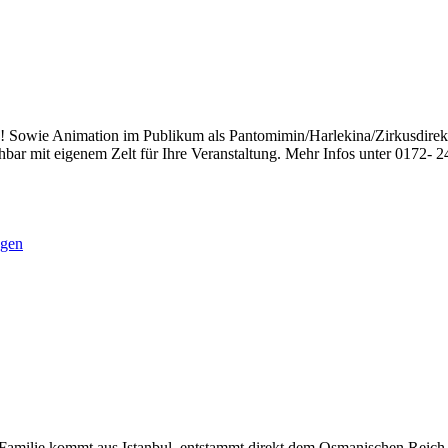
 Sowie Animation im Publikum als Pantomimin/Harlekina/Zirkusdirekt
ar mit eigenem Zelt für Ihre Veranstaltung. Mehr Infos unter 0172- 2
agen
amilie kommt aus Istanbul, entstammt direkt dem Osmanischen Reich. I