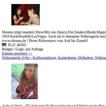
Shoana zeigt rasanten ShowMix aus Dance,Fire,Snakes,Musik,Magic!
1001Nacht/Karibik/LasVegas. Auch als tv-bekannte Wahrsagerin buchb
www.shoana.de ! Beste Referenzen: von Aral bis Zamek!
PLZ: 40505
Budget / Gage: auf Anfrage
Eintrag anzeigen >>
Wahrsagerin Aylin - Kaffeesatzlesen, Kartenlegen, Hellsehen, Wahrs
Aylin Gülyüz - TV bekannte Kaffeesatzleserin und Wahrsagerin.Ihre F