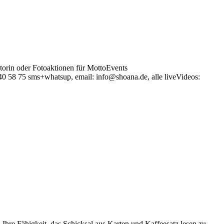
orin oder Fotoaktionen für MottoEvents
40 58 75 sms+whatsup, email: info@shoana.de, alle liveVideos:
hre Fähigkeit, das Schicksal aus Karten und Kaffeesatz lesen zu