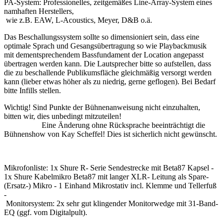
PA-System: Professionelles, zeitgemäßes Line-Array-System eines
namhaften Herstellers,
wie z.B. EAW, L-Acoustics, Meyer, D&B o.ä.
Das Beschallungssystem sollte so dimensioniert sein, dass eine
optimale Sprach und Gesangsübertragung so wie Playbackmusik
mit dementsprechendem Bassfundament der Location angepasst
übertragen werden kann. Die Lautsprecher bitte so aufstellen, dass
die zu beschallende Publikumsfläche gleichmäßig versorgt werden
kann (lieber etwas höher als zu niedrig, gerne geflogen). Bei Bedarf
bitte Infills stellen.
Wichtig! Sind Punkte der Bühnenanweisung nicht einzuhalten,
bitten wir, dies unbedingt mitzuteilen!
Eine Änderung ohne Rücksprache beeinträchtigt die
Bühnenshow von Kay Scheffel! Dies ist sicherlich nicht gewünscht.
Mikrofonliste: 1x Shure R- Serie Sendestrecke mit Beta87 Kapsel -
1x Shure Kabelmikro Beta87 mit langer XLR- Leitung als Spare-
(Ersatz-) Mikro - 1 Einhand Mikrostativ incl. Klemme und Tellerfuß
-
Monitorsystem: 2x sehr gut klingender Monitorwedge mit 31-Band-
EQ (ggf. vom Digitalpult).