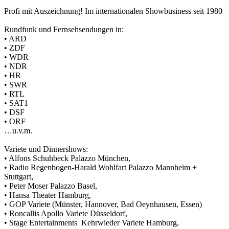
Profi mit Auszeichnung! Im internationalen Showbusiness seit 1980
Rundfunk und Fernsehsendungen in:
• ARD
• ZDF
• WDR
• NDR
• HR
• SWR
• RTL
• SAT1
• DSF
• ORF
…u.v.m.
Variete und Dinnershows:
• Alfons Schuhbeck Palazzo München,
• Radio Regenbogen-Harald Wohlfart Palazzo Mannheim +
Stuttgart,
• Peter Moser Palazzo Basel,
• Hansa Theater Hamburg,
• GOP Variete (Münster, Hannover, Bad Oeynhausen, Essen)
• Roncallis Apollo Variete Düsseldorf,
• Stage Entertainments Kehrwieder Variete Hamburg,