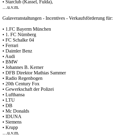
• Starclub (Kassel, Fulda),
…u.v.m.
Galaveranstaltungen - Incentives - Verkaufsförderung für:
• 1.FC Bayerm München
• 1. FC Nürnberg
• FC Schalke 04
• Ferrari
• Daimler Benz
• Audi
• BMW
• Johannes B. Kerner
• DFB Direktor Mathias Sammer
• Radio Regenbogen
• 20th Century Fox
• Gewerkschaft der Polizei
• Lufthansa
• LTU
• DB
• Mc Donalds
• IDUNA
• Siemens
• Krupp
…u.v.m.