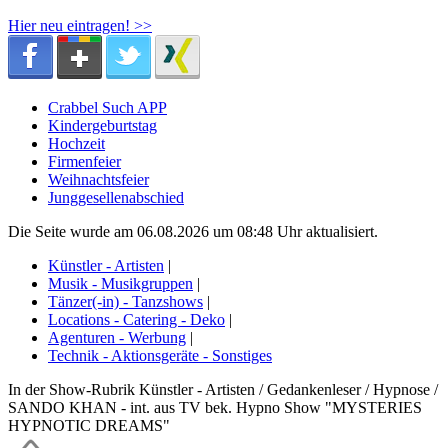
Hier neu eintragen! >>
Crabbel Such APP
Kindergeburtstag
Hochzeit
Firmenfeier
Weihnachtsfeier
Junggesellenabschied
Die Seite wurde am 06.08.2026 um 08:48 Uhr aktualisiert.
Künstler - Artisten
|
Musik - Musikgruppen
|
Tänzer(-in) - Tanzshows
|
Locations - Catering - Deko
|
Agenturen - Werbung
|
Technik - Aktionsgeräte - Sonstiges
In der Show-Rubrik Künstler - Artisten / Gedankenleser / Hypnose /
SANDO KHAN - int. aus TV bek. Hypno Show "MYSTERIES
HYPNOTIC DREAMS"