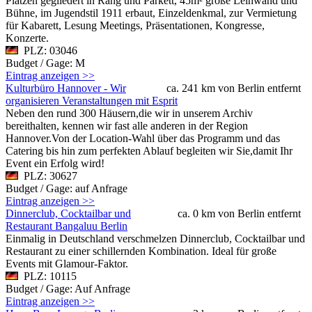
Plätzen gegliedert in Rang und Parkett, 45m² große Leinwand und
Bühne, im Jugendstil 1911 erbaut, Einzeldenkmal, zur Vermietung
für Kabarett, Lesung Meetings, Präsentationen, Kongresse,
Konzerte.
PLZ: 03046
Budget / Gage: M
Eintrag anzeigen >>
Kulturbüro Hannover - Wir
ca. 241 km von Berlin entfernt
organisieren Veranstaltungen mit Esprit
Neben den rund 300 Häusern,die wir in unserem Archiv
bereithalten, kennen wir fast alle anderen in der Region
Hannover.Von der Location-Wahl über das Programm und das
Catering bis hin zum perfekten Ablauf begleiten wir Sie,damit Ihr
Event ein Erfolg wird!
PLZ: 30627
Budget / Gage: auf Anfrage
Eintrag anzeigen >>
Dinnerclub, Cocktailbar und
ca. 0 km von Berlin entfernt
Restaurant Bangaluu Berlin
Einmalig in Deutschland verschmelzen Dinnerclub, Cocktailbar und
Restaurant zu einer schillernden Kombination. Ideal für große
Events mit Glamour-Faktor.
PLZ: 10115
Budget / Gage: Auf Anfrage
Eintrag anzeigen >>