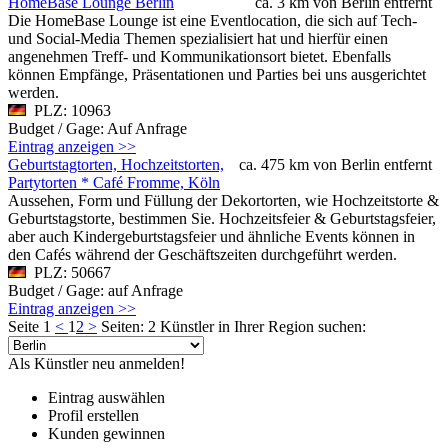
HomeBase Lounge Berlin
ca. 3 km von Berlin entfernt
Die HomeBase Lounge ist eine Eventlocation, die sich auf Tech-
und Social-Media Themen spezialisiert hat und hierfür einen
angenehmen Treff- und Kommunikationsort bietet. Ebenfalls
können Empfänge, Präsentationen und Parties bei uns ausgerichtet
werden.
PLZ: 10963
Budget / Gage: Auf Anfrage
Eintrag anzeigen >>
Geburtstagtorten, Hochzeitstorten,
ca. 475 km von Berlin entfernt
Partytorten * Café Fromme, Köln
Aussehen, Form und Füllung der Dekortorten, wie Hochzeitstorte &
Geburtstagstorte, bestimmen Sie. Hochzeitsfeier & Geburtstagsfeier,
aber auch Kindergeburtstagsfeier und ähnliche Events können in
den Cafés während der Geschäftszeiten durchgeführt werden.
PLZ: 50667
Budget / Gage: auf Anfrage
Eintrag anzeigen >>
Seite 1
<
1
2
>
Seiten: 2
Künstler in Ihrer Region suchen:
Als Künstler neu anmelden!
Eintrag auswählen
Profil erstellen
Kunden gewinnen