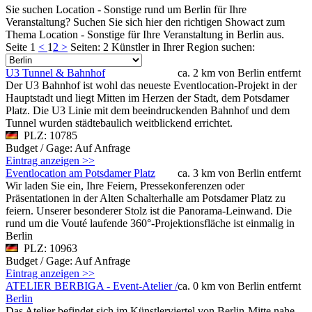
Sie suchen Location - Sonstige rund um Berlin für Ihre
Veranstaltung? Suchen Sie sich hier den richtigen Showact zum
Thema Location - Sonstige für Ihre Veranstaltung in Berlin aus.
Seite 1
<
1
2
>
Seiten: 2
Künstler in Ihrer Region suchen:
U3 Tunnel & Bahnhof
ca. 2 km von Berlin entfernt
Der U3 Bahnhof ist wohl das neueste Eventlocation-Projekt in der
Hauptstadt und liegt Mitten im Herzen der Stadt, dem Potsdamer
Platz. Die U3 Linie mit dem beeindruckenden Bahnhof und dem
Tunnel wurden städtebaulich weitblickend errichtet.
PLZ: 10785
Budget / Gage: Auf Anfrage
Eintrag anzeigen >>
Eventlocation am Potsdamer Platz
ca. 3 km von Berlin entfernt
Wir laden Sie ein, Ihre Feiern, Pressekonferenzen oder
Präsentationen in der Alten Schalterhalle am Potsdamer Platz zu
feiern. Unserer besonderer Stolz ist die Panorama-Leinwand. Die
rund um die Vouté laufende 360°-Projektionsfläche ist einmalig in
Berlin
PLZ: 10963
Budget / Gage: Auf Anfrage
Eintrag anzeigen >>
ATELIER BERBIGA - Event-Atelier /
ca. 0 km von Berlin entfernt
Berlin
Das Atelier befindet sich im Künstlerviertel von Berlin-Mitte nahe