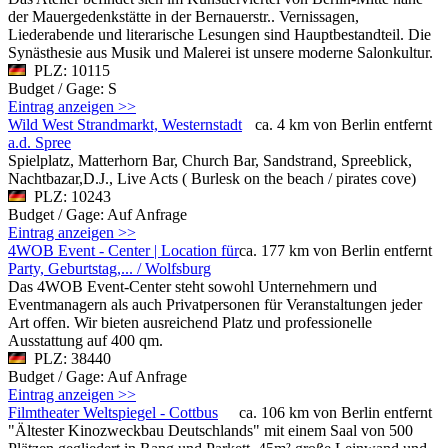
der Mauergedenkstätte in der Bernauerstr.. Vernissagen,
Liederabende und literarische Lesungen sind Hauptbestandteil. Die
Synästhesie aus Musik und Malerei ist unsere moderne Salonkultur.
PLZ: 10115
Budget / Gage: S
Eintrag anzeigen >>
Wild West Strandmarkt, Westernstadt
ca. 4 km von Berlin entfernt
a.d. Spree
Spielplatz, Matterhorn Bar, Church Bar, Sandstrand, Spreeblick,
Nachtbazar,D.J., Live Acts ( Burlesk on the beach / pirates cove)
PLZ: 10243
Budget / Gage: Auf Anfrage
Eintrag anzeigen >>
4WOB Event - Center | Location für
ca. 177 km von Berlin entfernt
Party, Geburtstag,... / Wolfsburg
Das 4WOB Event-Center steht sowohl Unternehmern und
Eventmanagern als auch Privatpersonen für Veranstaltungen jeder
Art offen. Wir bieten ausreichend Platz und professionelle
Ausstattung auf 400 qm.
PLZ: 38440
Budget / Gage: Auf Anfrage
Eintrag anzeigen >>
Filmtheater Weltspiegel - Cottbus
ca. 106 km von Berlin entfernt
"Ältester Kinozweckbau Deutschlands" mit einem Saal von 500