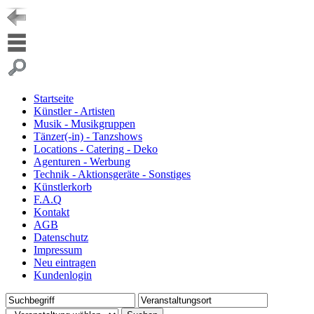
Startseite
Künstler - Artisten
Musik - Musikgruppen
Tänzer(-in) - Tanzshows
Locations - Catering - Deko
Agenturen - Werbung
Technik - Aktionsgeräte - Sonstiges
Künstlerkorb
F.A.Q
Kontakt
AGB
Datenschutz
Impressum
Neu eintragen
Kundenlogin