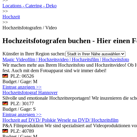
>>
Locations - Catering - Deko
>>
Hochzeit
>>
Hochzeitsfotografen / Video
Hochzeitsfotografen buchen - Hier einen F
Künstler in Ihrer Region suchen:
Magic Videofilm | Hochzeitsvideo | Hochzeitsfilm | Hochzeitsfoto
Wir machen mehr aus Ihrem Hochzeitsfoto und Hochzeitsvideo! Ob Hoc
fest. Auch mit dem Fotoapparat sind wir immer dabei!
PLZ: 06526
Budget / Gage: M
Eintrag anzeigen >>
Hochzeitsfotograf Hannover
Silvolle und emotionale Hochzeitsreportagen! Wir inszenieren die sc
PLZ: 30177
Budget / Gage: S
Eintrag anzeigen >>
Hochzeit auf DVD/ Polskie Wesele na DVD/ Hochzeitsfilm
P&A Filmproduktion Wir sind spezialisiert auf Videoproduktionen von
PLZ: 40789
Budget / Gage: M