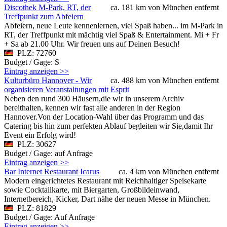
Discothek M-Park, RT, der
ca. 181 km von München entfernt
Treffpunkt zum Abfeiern
Abfeiern, neue Leute kennenlernen, viel Spaß haben... im M-Park in
RT, der Treffpunkt mit mächtig viel Spaß & Entertainment. Mi + Fr
+ Sa ab 21.00 Uhr. Wir freuen uns auf Deinen Besuch!
PLZ: 72760
Budget / Gage: S
Eintrag anzeigen >>
Kulturbüro Hannover - Wir
ca. 488 km von München entfernt
organisieren Veranstaltungen mit Esprit
Neben den rund 300 Häusern,die wir in unserem Archiv
bereithalten, kennen wir fast alle anderen in der Region
Hannover.Von der Location-Wahl über das Programm und das
Catering bis hin zum perfekten Ablauf begleiten wir Sie,damit Ihr
Event ein Erfolg wird!
PLZ: 30627
Budget / Gage: auf Anfrage
Eintrag anzeigen >>
Bar Internet Restaurant Icarus
ca. 4 km von München entfernt
Modern eingerichtetes Restaurant mit Reichhaltiger Speisekarte
sowie Cocktailkarte, mit Biergarten, Großbildeinwand,
Internetbereich, Kicker, Dart nähe der neuen Messe in München.
PLZ: 81829
Budget / Gage: Auf Anfrage
Eintrag anzeigen >>