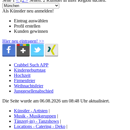
Seite 1
<
1
2
>
Seiten: 2
Künstler in Ihrer Region suchen:
Als Künstler neu anmelden!
Eintrag auswählen
Profil erstellen
Kunden gewinnen
Hier neu eintragen! >>
Crabbel Such APP
Kindergeburtstag
Hochzeit
Firmenfeier
Weihnachtsfeier
Junggesellenabschied
Die Seite wurde am 06.08.2026 um 08:48 Uhr aktualisiert.
Künstler - Artisten
|
Musik - Musikgruppen
|
Tänzer(-in) - Tanzshows
|
Locations - Catering - Deko
|