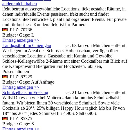
andere nicht haben
ifekt betreut aussergewöhnliche Locations. ifekt gestaltet Räume, in
denen individuelle Events passieren. ifekt sucht und findet
Locations. ifekt entwickelt, plant und organisiert Events. Für private
und für business Kunden. ifekt ist Ihr Partner.
PLZ: 70736
Budget / Gage: L
Eintrag anzeigen >>
Landgasthof im Chiemgau
ca. 68 km von München entfernt
Wir liegen im Areal des Schlosses Hohenaschau, verfügen über
verschiedene Locations: Gaststube mit Kamin und Gewölbe
Schloss-Kellergewölbe 2-Räume mit einer Cocktailbar mit Blick auf
die Kampenwand Biergarten Für Hochzeiten,Jubiläen,
Präsentationen
PLZ: 83229
Budget / Gage: Auf Anfrage
Eintrag anzeigen >>
Schnitzelhaisl in Freising
ca. 21 km von München entfernt
Willst Du essen wie bei Muttern - dann komm ins Schnitzelhaisl
futtern. Wir bieten Ihnen 30 verschiedene Schnitzel. Sowie viele
Cocktails ab 20°°, 25% billiger. Happy Hour täglich Mo bis Fr von
18°° bis 20 °° jedes Schnitzel für 4.90 € Statt 6.90 €
PLZ: 85375
Budget / Gage: S
Eintrag anzeigen >>