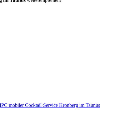
g im Taunus
weiterempfehlen?
PC mobiler Cocktail-Service Kronberg im Taunus