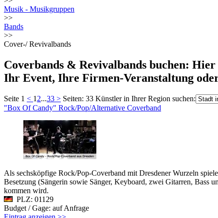
>>
Musik - Musikgruppen
>>
Bands
>>
Cover-/ Revivalbands
Coverbands & Revivalbands buchen: Hier f
Ihr Event, Ihre Firmen-Veranstaltung oder
Seite 1
<
1
2
...
33
>
Seiten: 33
Künstler in Ihrer Region suchen:
"Box Of Candy" Rock/Pop/Alternative Coverband
Als sechsköpfige Rock/Pop-Coverband mit Dresdener Wurzeln spielen w
Besetzung (Sängerin sowie Sänger, Keyboard, zwei Gitarren, Bass und
kommen wird.
PLZ: 01129
Budget / Gage: auf Anfrage
Eintrag anzeigen >>