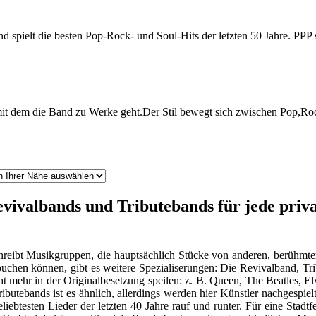
spielt die besten Pop-Rock- und Soul-Hits der letzten 50 Jahre. PPP s
ut mit dem die Band zu Werke geht.Der Stil bewegt sich zwischen Pop,R
vivalbands und Tributebands für jede priva
ibt Musikgruppen, die hauptsächlich Stücke von anderen, berühmten 
e buchen können, gibt es weitere Spezialiserungen: Die Revivalband, 
ht mehr in der Originalbesetzung speilen: z. B. Queen, The Beatles, 
ributebands ist es ähnlich, allerdings werden hier Künstler nachgespi
eliebtesten Lieder der letzten 40 Jahre rauf und runter. Für eine Stad