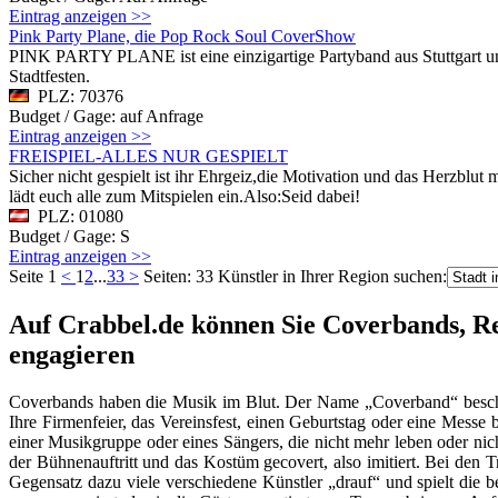
Eintrag anzeigen >>
Pink Party Plane, die Pop Rock Soul CoverShow
PINK PARTY PLANE ist eine einzigartige Partyband aus Stuttgart und 
Stadtfesten.
PLZ: 70376
Budget / Gage: auf Anfrage
Eintrag anzeigen >>
FREISPIEL-ALLES NUR GESPIELT
Sicher nicht gespielt ist ihr Ehrgeiz,die Motivation und das Herzbl
lädt euch alle zum Mitspielen ein.Also:Seid dabei!
PLZ: 01080
Budget / Gage: S
Eintrag anzeigen >>
Seite 1
<
1
2
...
33
>
Seiten: 33
Künstler in Ihrer Region suchen:
Auf Crabbel.de können Sie Coverbands, Re
engagieren
Coverbands haben die Musik im Blut. Der Name „Coverband“ beschre
Ihre Firmenfeier, das Vereinsfest, einen Geburtstag oder eine Mess
einer Musikgruppe oder eines Sängers, die nicht mehr leben oder nic
der Bühnenauftritt und das Kostüm gecovert, also imitiert. Bei den T
Gegensatz dazu viele verschiedene Künstler „drauf“ und spielt die b