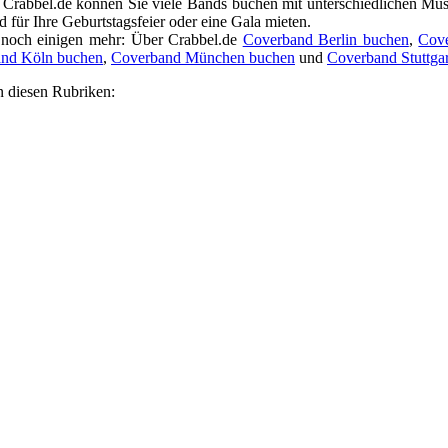
f Crabbel.de können Sie viele Bands buchen mit unterschiedlichen Mus
d für Ihre Geburtstagsfeier oder eine Gala mieten.
 noch einigen mehr: Über Crabbel.de
Coverband Berlin buchen
,
Cov
nd Köln buchen
,
Coverband München buchen
und
Coverband Stuttga
n diesen Rubriken: