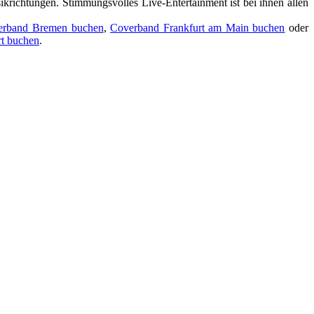
ikrichtungen. Stimmungsvolles Live-Entertainment ist bei ihnen allen
erband Bremen buchen
,
Coverband Frankfurt am Main buchen
oder
rt buchen
.