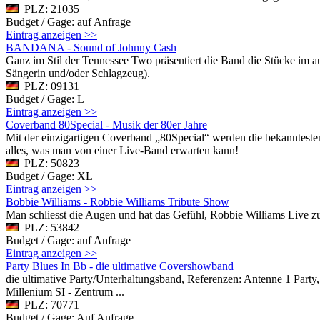
PLZ: 21035
Budget / Gage: auf Anfrage
Eintrag anzeigen >>
BANDANA - Sound of Johnny Cash
Ganz im Stil der Tennessee Two präsentiert die Band die Stücke im 
Sängerin und/oder Schlagzeug).
PLZ: 09131
Budget / Gage: L
Eintrag anzeigen >>
Coverband 80Special - Musik der 80er Jahre
Mit der einzigartigen Coverband „80Special“ werden die bekanntesten
alles, was man von einer Live-Band erwarten kann!
PLZ: 50823
Budget / Gage: XL
Eintrag anzeigen >>
Bobbie Williams - Robbie Williams Tribute Show
Man schliesst die Augen und hat das Gefühl, Robbie Williams Live zu
PLZ: 53842
Budget / Gage: auf Anfrage
Eintrag anzeigen >>
Party Blues In Bb - die ultimative Covershowband
die ultimative Party/Unterhaltungsband, Referenzen: Antenne 1 Part
Millenium SI - Zentrum ...
PLZ: 70771
Budget / Gage: Auf Anfrage