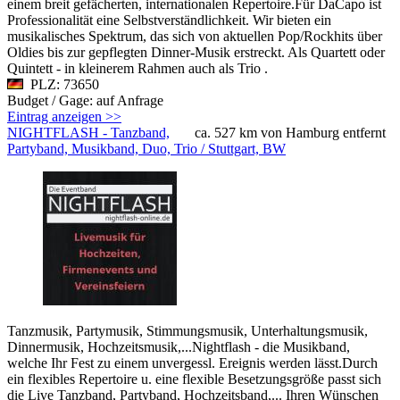
einem breit gefächerten, internationalen Repertoire.Für DaCapo ist
Professionalität eine Selbstverständlichkeit. Wir bieten ein
musikalisches Spektrum, das sich von aktuellen Pop/Rockhits über
Oldies bis zur gepflegten Dinner-Musik erstreckt. Als Quartett oder
Quintett - in kleinerem Rahmen auch als Trio .
PLZ: 73650
Budget / Gage: auf Anfrage
Eintrag anzeigen >>
NIGHTFLASH - Tanzband,
ca. 527 km von Hamburg entfernt
Partyband, Musikband, Duo, Trio / Stuttgart, BW
Tanzmusik, Partymusik, Stimmungsmusik, Unterhaltungsmusik,
Dinnermusik, Hochzeitsmusik,...Nightflash - die Musikband,
welche Ihr Fest zu einem unvergessl. Ereignis werden lässt.Durch
ein flexibles Repertoire u. eine flexible Besetzungsgröße passt sich
die Live Tanzband, Partyband, Hochzeitsband,... Ihren Wünschen