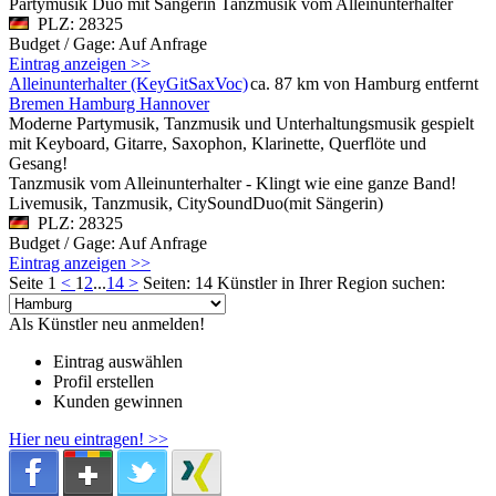
Partymusik Duo mit Sängerin Tanzmusik vom Alleinunterhalter
PLZ: 28325
Budget / Gage: Auf Anfrage
Eintrag anzeigen >>
Alleinunterhalter (KeyGitSaxVoc)
ca. 87 km von Hamburg entfernt
Bremen Hamburg Hannover
Moderne Partymusik, Tanzmusik und Unterhaltungsmusik gespielt
mit Keyboard, Gitarre, Saxophon, Klarinette, Querflöte und
Gesang!
Tanzmusik vom Alleinunterhalter - Klingt wie eine ganze Band!
Livemusik, Tanzmusik, CitySoundDuo(mit Sängerin)
PLZ: 28325
Budget / Gage: Auf Anfrage
Eintrag anzeigen >>
Seite 1
<
1
2
...
14
>
Seiten: 14
Künstler in Ihrer Region suchen:
Als Künstler neu anmelden!
Eintrag auswählen
Profil erstellen
Kunden gewinnen
Hier neu eintragen! >>