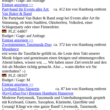
Budget / Gage: auf Anfrage
Eintrag anzeigen >>
Partyband für Events aller Art:
ca. 412 km von Hamburg entfernt
Van Baker & Band
Die Partyband Van Baker & Band sorgt bei Events aller Art für
Stimmung, ob beim Stadtfest, Oktoberfest, Volksfest, einer
Schlagerparty oder einer Firmenfeier.
PLZ: 64807
Budget / Gage: auf Anfrage
Eintrag anzeigen >>
Zweistimmiges Tanzmusik-Duo
ca. 372 km von Hamburg entfernt
Musidance
erst wenn die Tanzfläche gefüllt ist, die Leute dem Takt unserer
Musik folgen und gemeinsam einen fetzigen und stimmungsvollen
Abend haben, wissen wir, .... Wir haben unser Ziel erreicht und den
Job als Musiker richtig gemacht. Also ... wann dürfen wir Sie
unterhalten? :-)
PLZ: 08107
Budget / Gage: M
Eintrag anzeigen >>
Liveband Duo Sängerin
ca. 87 km von Hamburg entfernt
(KeyGitSaxVoc) Bremen Hamburg Hannover
Moderne Partymusik, Tanzmusik und Unterhaltungsmusik gespielt
mit Keyboard, Gitarre, Saxophon, Klarinette, Querflöte und
Gesang! Klingt wie eine ganze Band! Livemusik, Tanzmusik,