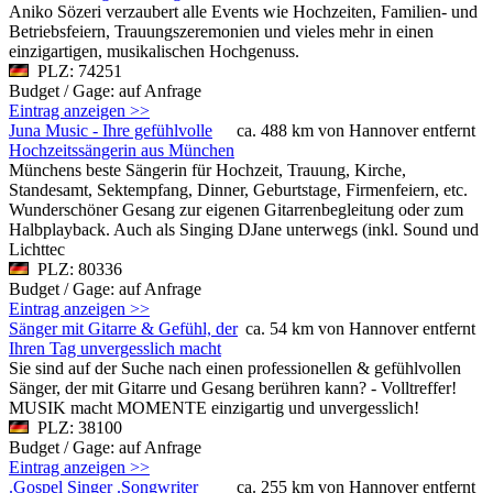
Aniko Sözeri verzaubert alle Events wie Hochzeiten, Familien- und
Betriebsfeiern, Trauungszeremonien und vieles mehr in einen
einzigartigen, musikalischen Hochgenuss.
PLZ: 74251
Budget / Gage: auf Anfrage
Eintrag anzeigen >>
Juna Music - Ihre gefühlvolle
ca. 488 km von Hannover entfernt
Hochzeitssängerin aus München
Münchens beste Sängerin für Hochzeit, Trauung, Kirche,
Standesamt, Sektempfang, Dinner, Geburtstage, Firmenfeiern, etc.
Wunderschöner Gesang zur eigenen Gitarrenbegleitung oder zum
Halbplayback. Auch als Singing DJane unterwegs (inkl. Sound und
Lichttec
PLZ: 80336
Budget / Gage: auf Anfrage
Eintrag anzeigen >>
Sänger mit Gitarre & Gefühl, der
ca. 54 km von Hannover entfernt
Ihren Tag unvergesslich macht
Sie sind auf der Suche nach einen professionellen & gefühlvollen
Sänger, der mit Gitarre und Gesang berühren kann? - Volltreffer!
MUSIK macht MOMENTE einzigartig und unvergesslich!
PLZ: 38100
Budget / Gage: auf Anfrage
Eintrag anzeigen >>
.Gospel Singer .Songwriter
ca. 255 km von Hannover entfernt