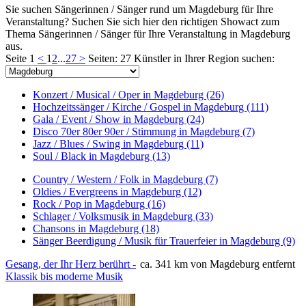
Sie suchen Sängerinnen / Sänger rund um Magdeburg für Ihre
Veranstaltung? Suchen Sie sich hier den richtigen Showact zum
Thema Sängerinnen / Sänger für Ihre Veranstaltung in Magdeburg
aus.
Seite 1
<
1
2
...
27
>
Seiten: 27
Künstler in Ihrer Region suchen:
Konzert / Musical / Oper in Magdeburg (26)
Hochzeitssänger / Kirche / Gospel in Magdeburg (111)
Gala / Event / Show in Magdeburg (24)
Disco 70er 80er 90er / Stimmung in Magdeburg (7)
Jazz / Blues / Swing in Magdeburg (11)
Soul / Black in Magdeburg (13)
Country / Western / Folk in Magdeburg (7)
Oldies / Evergreens in Magdeburg (12)
Rock / Pop in Magdeburg (16)
Schlager / Volksmusik in Magdeburg (33)
Chansons in Magdeburg (18)
Sänger Beerdigung / Musik für Trauerfeier in Magdeburg (9)
Gesang, der Ihr Herz berührt -
ca. 341 km von Magdeburg entfernt
Klassik bis moderne Musik