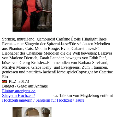
Spritzig, mitreißend, glamourös! Catérine Étoile Hihglight Ihres
Events - eine Sängerin der Spitzenklasse!Die schönsten Melodien
aus Phantom, Cats, Moulin Rouge, Evita, Cabaret u.s.w.Für
Liebhaber des Chansons Melodien die die Welt bewegen: Laszives
von Marlene Dietrich, Zarah Leander, bewegtes von Edith Piaf,
böses von Georg Kreisler...Filmmelodien von Barbara Streisand,
Marilyn Monroe, Grace Kelly -und Evergreens. Zum... träumen,
geniessen und natürlich- lachen!HörbeispieleCopyright by Caterine
Eto
PLZ: 30173
Budget / Gage: auf Anfrage
Eintrag anzeigen >>
Sängerin Hochzeit /
ca. 129 km von Magdeburg entfernt
Hochzeitssängerin / Sängerin für Hochzeit / Taufe