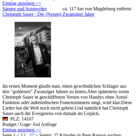
Eintrag anzeigen >>
Sänger und Songwriter
ca. 117 km von Magdeburg entfernt
Christoph Sauer - Die (Neuen) Zwanziger Jahre
Im ersten Moment glaubt man, einen gewöhnlichen Schlager aus
den "goldenen" Zwanziger Jahren zu hören.Aber spätestens wenn
Christoph Sauer in geschliffenen Versen von Handys ohne Anruf-
Funktion oder außerirdischen Frauenzimmern singt, wird klar:Diese
Lieder hat die Welt noch nicht gehört.Und natürlich hat Christoph
Sauer auch die Evergreens von damals im Gepäck.
PLZ: 14167
Budget / Gage: Auf Anfrage
Eintrag anzeigen >>
Seite 1
<
1
2
...
27
>
Seiten: 27
Künstler in Ihrer Region suchen: