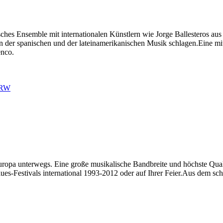
nisches Ensemble mit internationalen Künstlern wie Jorge Ballesteros a
n der spanischen und der lateinamerikanischen Musik schlagen.Eine 
enco.
 NRW
uropa unterwegs. Eine große musikalische Bandbreite und höchste Quali
lues-Festivals international 1993-2012 oder auf Ihrer Feier.Aus dem s