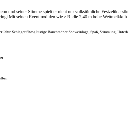
deon und seiner Stimme spielt er nicht nur volkstümliche Festzeltklass
ingt.Mit seinen Eventmodulen wie z.B. die 2,40 m hohe Wettmelkkuh Z
ahre Schlager Show, lustige Bauchredner-Showeinlage, Spaß, Stimmung, Unterhaltu
ie:
lbar.