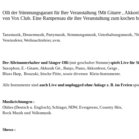
Olli der Stimmungsgarant für Ihre Veranstaltung !Mit Gitarre , Akkor
von Vox Club. Eine Rampensau die ihre Veranstaltung zum kochen br
Tanzmusik, Dinnermusik, Partymusik, Stimmungsmusik, Unterhaltungsmusik, 70er J
Vereinsfeier, Weihnachtsfeier, uvm.
Der Alleinunterhalter und Sänger Olli
(mit geschulter Stimme)
spielt Live für S
Saxophon, E.- Gitarre, Akkusik Git., Banjo, Piano, Akkordeon, Geige ,
Blues Harp,
Bouzuki, Irische Flöte, sowie diversen
Klein-Instrumente.
Alle Instrumente sind
auch Live und unplugged ohne Anlage z. B. im Freien
spie
Musikrichtungen :
Oldies (Deutsch u. Englisch), Schlager, NDW, Evergreens, Country Hits,
Rock Musik und Volksmusik.
Shows :