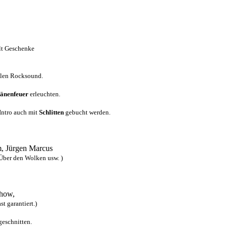
ilt Geschenke
olen Rocksound.
tänenfeuer
erleuchten.
Intro auch mit
Schlitten
gebucht werden.
m, Jürgen Marcus
ber den Wolken usw. )
Show,
t garantiert.)
geschnitten.