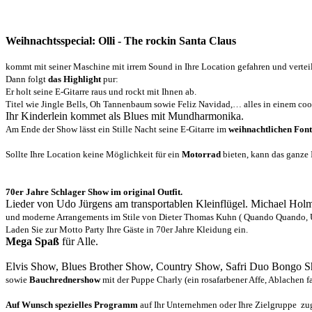
Weihnachtsspecial: Olli - The rockin Santa Claus
kommt mit seiner Maschine mit irrem Sound in Ihre Location gefahren und verte
Dann folgt
das Highlight
pur:
Er holt seine E-Gitarre raus und rockt mit Ihnen ab.
Titel wie Jingle Bells, Oh Tannenbaum sowie Feliz Navidad,… alles in einem co
Ihr Kinderlein kommet als Blues mit Mundharmonika.
Am Ende der Show lässt ein Stille Nacht seine E-Gitarre im
weihnachtlichen Fon
Sollte Ihre Location keine Möglichkeit für ein
Motorrad
bieten, kann das ganze 
70er Jahre Schlager Show im original Outfit.
Lieder von Udo Jürgens am transportablen Kleinflügel. Michael Hol
und
moderne Arrangements im Stile von
Dieter Thomas Kuhn ( Quando Quando, Ü
Laden Sie zur
Motto Party
Ihre Gäste in
70er Jahre Kleidung
ein.
Mega Spaß
für Alle.
Elvis Show, Blues Brother Show, Country Show, Safri Duo Bongo 
sowie
Bauchrednershow
mit der Puppe Charly (ein rosafarbener Affe, Ablachen fas
Auf Wunsch
spezielles Programm
auf Ihr Unternehmen oder Ihre Zielgruppe
zu