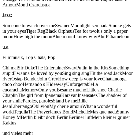
AmourMonti Czardasu.a.
Jazz:
Someone to watch over meSwaneeMoonlight serenadaSmoke gets
in your eyesTiger RegBlack OrpheusTea for twoIt s only a paper
moonHow high the moonBlue moonI know whyBluffChameleon
u.a.
Filmmusik, Top Chats, Pop:
Chi maiSir DukeThe EntertainerSwayPuttin in the RitzSomething
stupidI wanna be loved by youSing sing singHit the road JackMoon
riverOstap BenderJohn GreyHow deep is your loveChattanooga
choo chooHernando s HideawayUnforgettableLa
cucarachaMemoryOnly youBesame muchoLittle shoe Charlie
ChaplinThe girl from IpanemaKaravanInsensatezThe shadow of
your smileParoles, parolesStand by meBillie
JeanLibertangoOblivionMy cherie amourWhat a wonderful
worldTequilaThe PrayerJames BondMichelleMas que nadaSunny
Boney MBerlin bleibt doch BerlinBerliner luftMein kleiner grüner
Kaktus
und vieles mehr