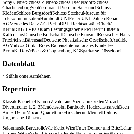
Sony CenterSchloss ZiethenSchloss DiedersdorfSchloss
CharlottenburgSchlössernacht Potsdam SanssouciSchloss
KleßenSchloss BurgsdorffSchloss StechauMuseum für
TelekommunikationHumboldt UNIFreier UNI DahlemRenaut
AGMercedes Benz AG BerlinBBH RechtsanwälteCharité
BerlinRBB TVPalais am FestungsgrabenKPM BerlinEinstein
KaffeehausDänische BottschaftDänische KonsulatRussisches Haus
Friedrichstr.BärensaalDeutsche Physikalische GesellschaftAudible
AGMidvox GmbHRotes RathausInternationales Kinderfest
BerlinKaDeWePeek & Cloppenburg KGSparkasse Düsseldorf
Datenblatt
4 Stühle ohne Armlehnen
Repertoire
Klassik:Pachelbel KanonVivaldi aus Vier JahreszeitenMozart
Divertimento 1, 2, 3Mendelssohn Bartholdy HochzeitsmarschBach
AirTe DeumMozart Quartett in GBoccherini MenuetBrahms
Ungarische Tänzeu.a.
Salonmusik:BarcarolleWie bleibt WienUnter Donner und BlitzLehar
Lüstige WitweSalut d AmourLa Petite FleurHumoresquePlaisir d