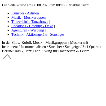
Die Seite wurde am 06.08.2026 um 08:48 Uhr aktualisiert.
Künstler - Artisten
|
Musik - Musikgruppen
|
Tänzer(-in) - Tanzshows
|
Locations - Catering - Deko
|
Agenturen - Werbung
|
Technik - Aktionsgeräte - Sonstiges
In der Show-Rubrik Musik - Musikgruppen / Musiker mit
Instrument / Instrumentalisten / Streicher / Stehgeige / 3+1 Quartett
Berlin-Klassik, Jazz,Latin, Swing für Hochzeiten & Feiern