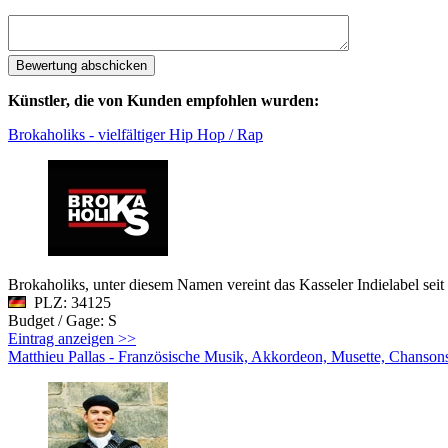
Künstler, die von Kunden empfohlen wurden:
Brokaholiks - vielfältiger Hip Hop / Rap
Brokaholiks, unter diesem Namen vereint das Kasseler Indielabel se
PLZ: 34125
Budget / Gage: S
Eintrag anzeigen >>
Matthieu Pallas - Französische Musik, Akkordeon, Musette, Chansons,