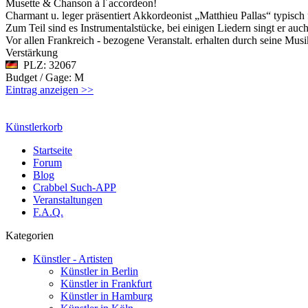
Musette & Chanson á l´accordeon!
Charmant u. leger präsentiert Akkordeonist „Matthieu Pallas“ typisch 
Zum Teil sind es Instrumentalstücke, bei einigen Liedern singt er auc
Vor allen Frankreich - bezogene Veranstalt. erhalten durch seine Mus
Verstärkung
PLZ: 32067
Budget / Gage: M
Eintrag anzeigen >>
Künstlerkorb
Startseite
Forum
Blog
Crabbel Such-APP
Veranstaltungen
F.A.Q.
Kategorien
Künstler - Artisten
Künstler in Berlin
Künstler in Frankfurt
Künstler in Hamburg