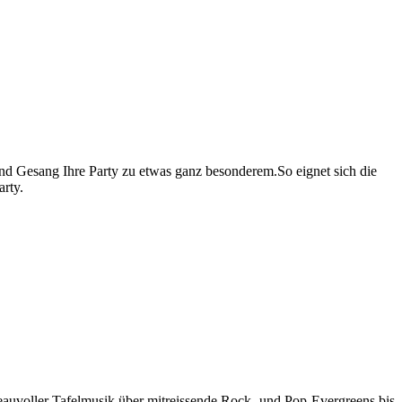
d Gesang Ihre Party zu etwas ganz besonderem.So eignet sich die
rty.
iveauvoller Tafelmusik über mitreissende Rock- und Pop-Evergreens bis