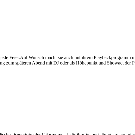
 jede Feier.Auf Wunsch macht sie auch mit ihrem Playbackprogramm un
ang zum späteren Abend mit DJ oder als Höhepunkt und Showact der Pa
alisches Repertoire der Gitarrenmusik für ihre Veranstaltung an: von n