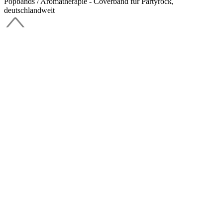
Popbands / Aromatherapie - Coverband für Partyrock,
deutschlandweit