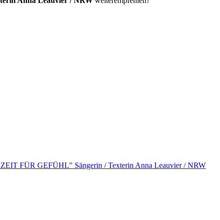
erin Anna Leauvier / NRW
weiterempfehlen?
 ZEIT FÜR GEFÜHL" Sängerin / Texterin Anna Leauvier / NRW