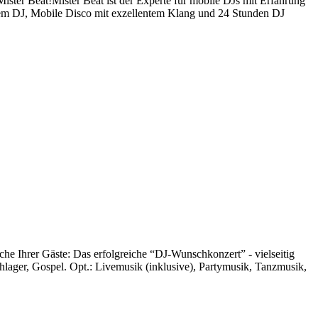
ister Beat!Mister Beat ist der Experte für mobile DJs mit Erfahrung
rem DJ, Mobile Disco mit exzellentem Klang und 24 Stunden DJ
he Ihrer Gäste: Das erfolgreiche “DJ-Wunschkonzert” - vielseitig
chlager, Gospel. Opt.: Livemusik (inklusive), Partymusik, Tanzmusik,