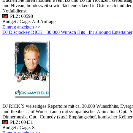
Buchen Sie Ihren mobilen Event DJ und DJ für Hochzeit, Geburtstag u
und Niveau, bundesweit sowie flächendeckend in Österreich und de
Notfalldienst.
PLZ: 60598
Budget / Gage: Auf Anfrage
Eintrag anzeigen >>
DJ Discjockey RICK - 30.000 Wunsch Hits - Ihr allround Entertainer
DJ RICK´S vielseitiges Repertoire mit ca. 30.000 Wunschhits, Everg
und flexibel - auf Wunsch auch mit sympathischer Animation. Opt.: Sho
Dinnermusik. Opt.: Comedy (zus.) Empfangschef, komischer Kellner o
PLZ: 60431
Budget / Gage: S
Eintrag anzeigen >>