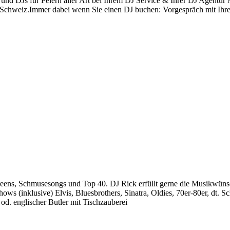
nd DJs für Feiern aller Art bei Ihrem DJ Service & Ihrer DJ Agentur M
r Schweiz.Immer dabei wenn Sie einen DJ buchen: Vorgespräch mit Ih
reens, Schmusesongs und Top 40. DJ Rick erfüllt gerne die Musikwünsc
ws (inklusive) Elvis, Bluesbrothers, Sinatra, Oldies, 70er-80er, dt. S
d. englischer Butler mit Tischzauberei