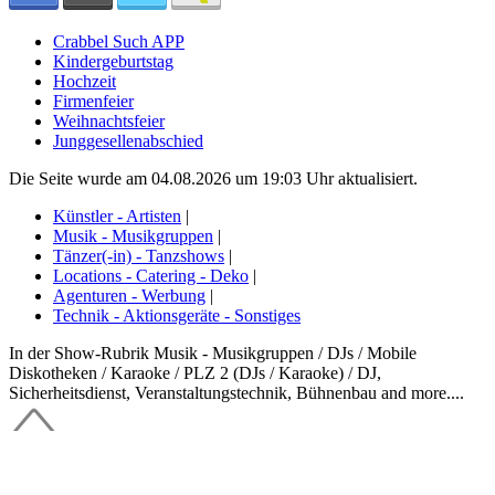
Crabbel Such APP
Kindergeburtstag
Hochzeit
Firmenfeier
Weihnachtsfeier
Junggesellenabschied
Die Seite wurde am 04.08.2026 um 19:03 Uhr aktualisiert.
Künstler - Artisten
|
Musik - Musikgruppen
|
Tänzer(-in) - Tanzshows
|
Locations - Catering - Deko
|
Agenturen - Werbung
|
Technik - Aktionsgeräte - Sonstiges
In der Show-Rubrik Musik - Musikgruppen / DJs / Mobile
Diskotheken / Karaoke / PLZ 2 (DJs / Karaoke) / DJ,
Sicherheitsdienst, Veranstaltungstechnik, Bühnenbau and more....