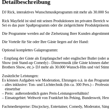
Detailbeschreibung
DJ Rick, interaktives Wunschmusikprogramm mit mehr als 30.000 Son
Rick Mayfield ist sind mit seinen Produktionen im privaten Bereich 
Sei es das pure Spaßprogramm oder die zielgerichtete Produktpräsent
Die Programme werden auf die Zielsetzung Ihrer Kunden abgestimmt
Die Vorteile für Sie oder Ihre Gäste liegen auf der Hand:
Optional komplettes Galaprogramm:
- Empfang der Gäste als Empfangschef oder englischer Butler (oder a
Show (mit Stand-up Comedy) - Dinnermusik (die Gäste können dabei 
Brothers Show, etc.)- DJ mehr als 30.000 Wunsch-Hits und viel Sti
Zusätzliche Leistungen:
Es können Aufgaben wie Moderation, Ehrungen o.ä. in das Programm
– alles inklusive: Ton- und Lichttechnik (bis ca. 300 Pers.) – Profess
einsetzbar
– Preis: außerordentlich gutes Preis-Leistungsverhältnis!
– Einsatzgebiet: Weltweit von Frankfurt bis Peking, Bundesweit, He
Fachmedienpreise: Discjockey, Entertainer, Comedy, Moderator, Sän