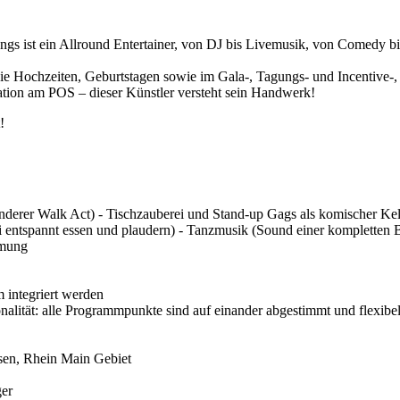
gs ist ein Allround Entertainer, von DJ bis Livemusik, von Comedy b
wie Hochzeiten, Geburtstagen sowie im Gala-, Tagungs- und Incentive-,
ation am POS – dieser Künstler versteht sein Handwerk!
!
nderer Walk Act) - Tischzauberei und Stand-up Gags als komischer Kell
entspannt essen und plaudern) - Tanzmusik (Sound einer kompletten Ba
mmung
 integriert werden
ionalität: alle Programmpunkte sind auf einander abgestimmt und flexibe
ssen, Rhein Main Gebiet
ger