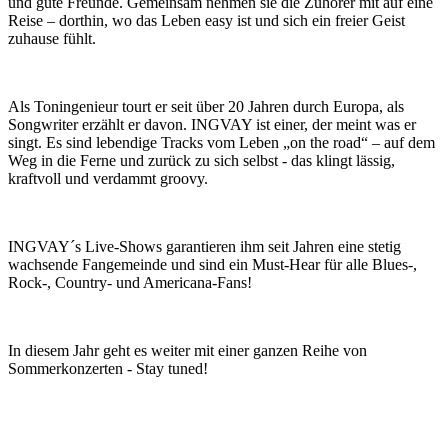
und gute Freunde. Gemeinsam nehmen sie die Zuhörer mit auf eine
Reise – dorthin, wo das Leben easy ist und sich ein freier Geist
zuhause fühlt.
Als Toningenieur tourt er seit über 20 Jahren durch Europa, als
Songwriter erzählt er davon. INGVAY ist einer, der meint was er
singt. Es sind lebendige Tracks vom Leben „on the road“ – auf dem
Weg in die Ferne und zurück zu sich selbst - das klingt lässig,
kraftvoll und verdammt groovy.
INGVAY´s Live-Shows garantieren ihm seit Jahren eine stetig
wachsende Fangemeinde und sind ein Must-Hear für alle Blues-,
Rock-, Country- und Americana-Fans!
In diesem Jahr geht es weiter mit einer ganzen Reihe von
Sommerkonzerten - Stay tuned!