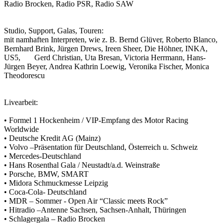
Radio Brocken, Radio PSR, Radio SAW
Studio, Support, Galas, Touren:
mit namhaften Interpreten, wie z. B. Bernd Glüver, Roberto Blanco,
Bernhard Brink, Jürgen Drews, Ireen Sheer, Die Höhner, INKA,
US5, Gerd Christian, Uta Bresan, Victoria Herrmann, Hans-
Jürgen Beyer, Andrea Kathrin Loewig, Veronika Fischer, Monica
Theodorescu
Livearbeit:
• Formel 1 Hockenheim / VIP-Empfang des Motor Racing
Worldwide
• Deutsche Kredit AG (Mainz)
• Volvo –Präsentation für Deutschland, Österreich u. Schweiz
• Mercedes-Deutschland
• Hans Rosenthal Gala / Neustadt/a.d. Weinstraße
• Porsche, BMW, SMART
• Midora Schmuckmesse Leipzig
• Coca-Cola- Deutschland
• MDR – Sommer - Open Air “Classic meets Rock”
• Hitradio –Antenne Sachsen, Sachsen-Anhalt, Thüringen
• Schlagergala – Radio Brocken