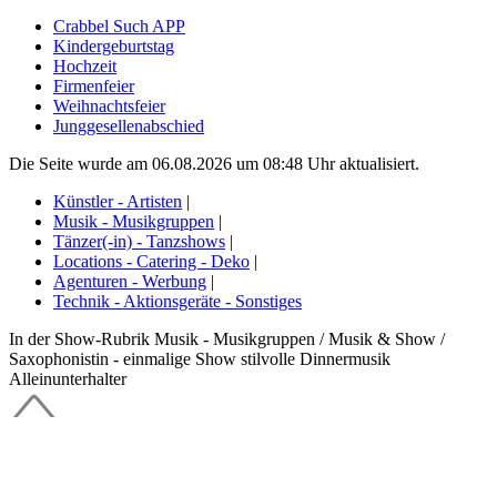
Crabbel Such APP
Kindergeburtstag
Hochzeit
Firmenfeier
Weihnachtsfeier
Junggesellenabschied
Die Seite wurde am 06.08.2026 um 08:48 Uhr aktualisiert.
Künstler - Artisten
|
Musik - Musikgruppen
|
Tänzer(-in) - Tanzshows
|
Locations - Catering - Deko
|
Agenturen - Werbung
|
Technik - Aktionsgeräte - Sonstiges
In der Show-Rubrik Musik - Musikgruppen / Musik & Show /
Saxophonistin - einmalige Show stilvolle Dinnermusik
Alleinunterhalter