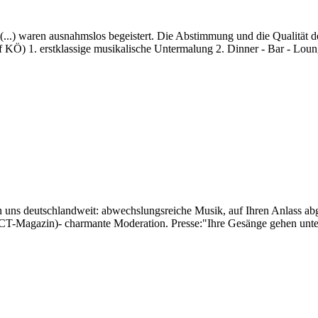
ren ausnahmslos begeistert. Die Abstimmung und die Qualität d
 KÖ) 1. erstklassige musikalische Untermalung 2. Dinner - Bar - Loung
ns deutschlandweit: abwechslungsreiche Musik, auf Ihren Anlass abges
T-Magazin)- charmante Moderation. Presse:"Ihre Gesänge gehen unter