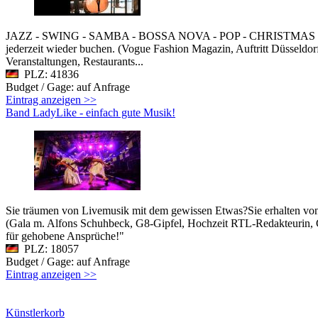
JAZZ - SWING - SAMBA - BOSSA NOVA - POP - CHRISTMAS (...) wa
jederzeit wieder buchen. (Vogue Fashion Magazin, Auftritt Düsseldorf
Veranstaltungen, Restaurants...
PLZ: 41836
Budget / Gage: auf Anfrage
Eintrag anzeigen >>
Band LadyLike - einfach gute Musik!
Sie träumen von Livemusik mit dem gewissen Etwas?Sie erhalten von u
(Gala m. Alfons Schuhbeck, G8-Gipfel, Hochzeit RTL-Redakteurin, C
für gehobene Ansprüche!"
PLZ: 18057
Budget / Gage: auf Anfrage
Eintrag anzeigen >>
Künstlerkorb