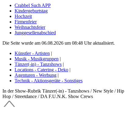
Crabbel Such APP
Kindergeburtstag
Hochzeit
Firmenfeier
Weihnachtsfeier
Junggesellenabschied
Die Seite wurde am 06.08.2026 um 08:48 Uhr aktualisiert.
Künstler - Artisten
|
Musik - Musikgruppen
|
Tänzer(-in) - Tanzshows
|
Locations - Catering - Deko
|
Agenturen - Werbung
|
Technik - Aktionsgeräte - Sonstiges
In der Show-Rubrik Tänzer(-in) - Tanzshows / New Style / Hip
Hop / Streetdance / DA F.U.N.K. Show Crews