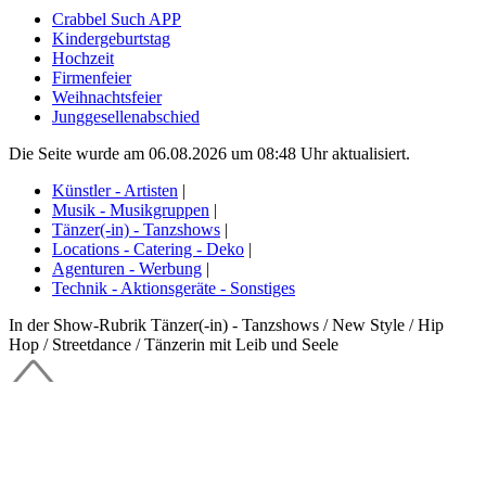
Crabbel Such APP
Kindergeburtstag
Hochzeit
Firmenfeier
Weihnachtsfeier
Junggesellenabschied
Die Seite wurde am 06.08.2026 um 08:48 Uhr aktualisiert.
Künstler - Artisten
|
Musik - Musikgruppen
|
Tänzer(-in) - Tanzshows
|
Locations - Catering - Deko
|
Agenturen - Werbung
|
Technik - Aktionsgeräte - Sonstiges
In der Show-Rubrik Tänzer(-in) - Tanzshows / New Style / Hip
Hop / Streetdance / Tänzerin mit Leib und Seele