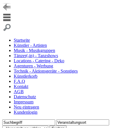
Startseite
Künstler - Artisten
Musik - Musikgruppen
Tänzer(-in) - Tanzshows
Locations - Catering - Deko
Agenturen - Werbung
Technik - Aktionsgeräte - Sonstiges
Künstlerkorb
F.A.Q
Kontakt
AGB
Datenschutz
Impressum
Neu eintragen
Kundenlogin