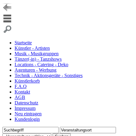
Startseite
Künstler - Artisten
Musik - Musikgruppen
Tänzer(-in) - Tanzshows
Locations - Catering - Deko
Agenturen - Werbung
Technik - Aktionsgeräte - Sonstiges
Künstlerkorb
F.A.Q
Kontakt
AGB
Datenschutz
Impressum
Neu eintragen
Kundenlogin