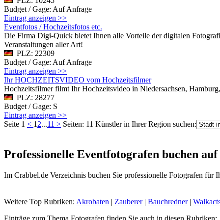
PLZ: 10245
Budget / Gage: Auf Anfrage
Eintrag anzeigen >>
Eventfotos / Hochzeitsfotos etc.
Die Firma Digi-Quick bietet Ihnen alle Vorteile der digitalen Fotogr
Veranstaltungen aller Art!
PLZ: 22309
Budget / Gage: Auf Anfrage
Eintrag anzeigen >>
Ihr HOCHZEITSVIDEO vom Hochzeitsfilmer
Hochzeitsfilmer filmt Ihr Hochzeitsvideo in Niedersachsen, Hambu
PLZ: 28277
Budget / Gage: S
Eintrag anzeigen >>
Seite 1
<
1
2
...
11
>
Seiten: 11
Künstler in Ihrer Region suchen:
Professionelle Eventfotografen buchen auf
Im Crabbel.de Verzeichnis buchen Sie professionelle Fotografen für I
Weitere Top Rubriken:
Akrobaten
|
Zauberer
|
Bauchredner
|
Walkact
Einträge zum Thema Fotografen finden Sie auch in diesen Rubriken: