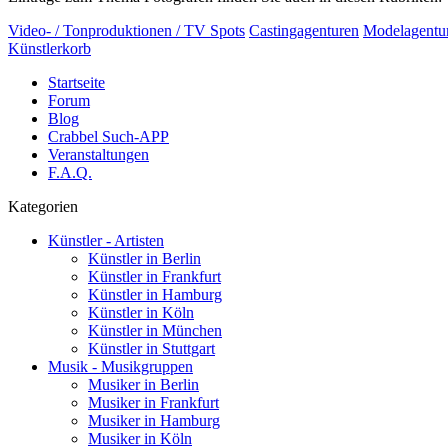
Video- / Tonproduktionen / TV Spots
Castingagenturen
Modelagentu
Künstlerkorb
Startseite
Forum
Blog
Crabbel Such-APP
Veranstaltungen
F.A.Q.
Kategorien
Künstler - Artisten
Künstler in Berlin
Künstler in Frankfurt
Künstler in Hamburg
Künstler in Köln
Künstler in München
Künstler in Stuttgart
Musik - Musikgruppen
Musiker in Berlin
Musiker in Frankfurt
Musiker in Hamburg
Musiker in Köln