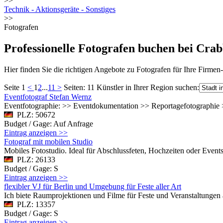
>>
Technik - Aktionsgeräte - Sonstiges
>>
Fotografen
Professionelle Fotografen buchen bei Crab
Hier finden Sie die richtigen Angebote zu Fotografen für Ihre Firmen-
Seite 1
<
1
2
...
11
>
Seiten: 11
Künstler in Ihrer Region suchen:
Eventfotograf Stefan Wernz
Eventfotographie: >> Eventdokumentation >> Reportagefotographi
PLZ: 50672
Budget / Gage: Auf Anfrage
Eintrag anzeigen >>
Fotograf mit mobilen Studio
Mobiles Fotostudio. Ideal für Abschlussfeten, Hochzeiten oder Event
PLZ: 26133
Budget / Gage: S
Eintrag anzeigen >>
flexibler VJ für Berlin und Umgebung für Feste aller Art
Ich biete Raumprojektionen und Filme für Feste und Veranstaltungen a
PLZ: 13357
Budget / Gage: S
Eintrag anzeigen >>