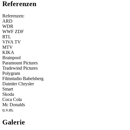
Referenzen
Referenzen:
ARD
WDR
WWF ZDF
RTL
VIVA TV
MTV
KIKA
Brainpool
Paramount Pictures
Tradewind Pictures
Polygram
Filmstudio Babelsberg
Daimler Chrysler
Smart
Skoda
Coca Cola
Mc Donalds
u.v.m.
Galerie