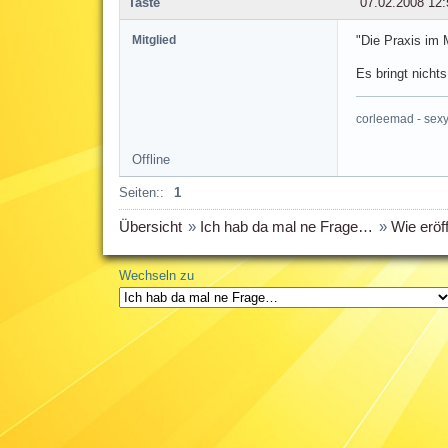
Taste
07.02.2008 12:
Mitglied
"Die Praxis im 
Es bringt nicht
corleemad - sexy 
Offline
Seiten::
1
Übersicht
»
Ich hab da mal ne Frage…
»
Wie eröf
Wechseln zu