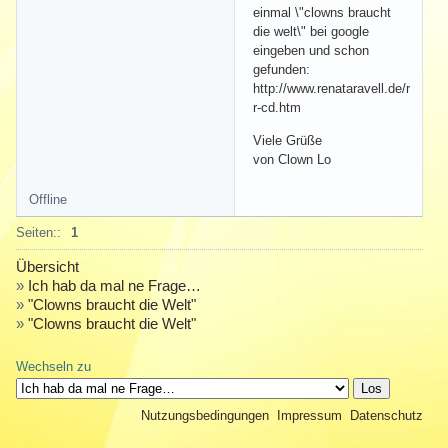
einmal \"clowns braucht
die welt\" bei google
eingeben und schon
gefunden:
http://www.renataravell.de/r
r-cd.htm
Viele Grüße
von Clown Lo
Offline
Seiten::
1
Übersicht
»
Ich hab da mal ne Frage…
»
"Clowns braucht die Welt"
»
"Clowns braucht die Welt"
Wechseln zu
Nutzungsbedingungen
Impressum
Datenschutz