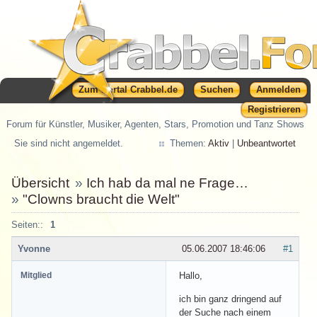
Zum Portal Crabbel.de
Suchen
Anmelden
Registrieren
Forum für Künstler, Musiker, Agenten, Stars, Promotion und Tanz Shows
Sie sind nicht angemeldet.
Themen:
Aktiv
|
Unbeantwortet
Übersicht
»
Ich hab da mal ne Frage…
»
"Clowns braucht die Welt"
Seiten::
1
Yvonne
05.06.2007 18:46:06
#1
Mitglied
Hallo,
ich bin ganz dringend auf
der Suche nach einem