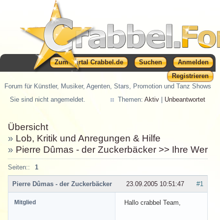
Zum Portal Crabbel.de
Suchen
Anmelden
Registrieren
Forum für Künstler, Musiker, Agenten, Stars, Promotion und Tanz Shows
Sie sind nicht angemeldet.
Themen:
Aktiv
|
Unbeantwortet
Übersicht
»
Lob, Kritik und Anregungen & Hilfe
»
Pierre Dûmas - der Zuckerbäcker >> Ihre Werbung
Seiten::
1
Pierre Dûmas - der Zuckerbäcker
23.09.2005 10:51:47
#1
Mitglied
Hallo crabbel Team,