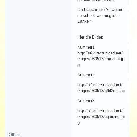
Ich brauche die Antworten
so schnell wie möglich!
Danke^^
Hier die Bilder:
Nummer1:
http://s6.directupload.net/i
mages/080513/cmoolfut.jp
g
Nummer2:
http://s7.directupload.net/i
mages/080513/qfhl2oxj.jpg
Nummer3:
http://s1.directupload.net/i
mages/080513/uqsiizmu.jp
g
Offline