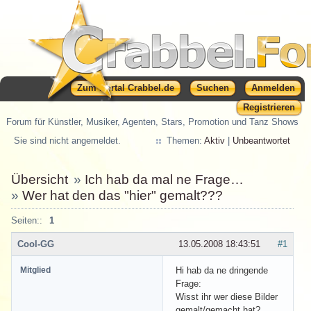
Zum Portal Crabbel.de
Suchen
Anmelden
Registrieren
Forum für Künstler, Musiker, Agenten, Stars, Promotion und Tanz Shows
Sie sind nicht angemeldet.
Themen:
Aktiv
|
Unbeantwortet
Übersicht
»
Ich hab da mal ne Frage…
»
Wer hat den das "hier" gemalt???
Seiten::
1
Cool-GG
13.05.2008 18:43:51
#1
Mitglied
Hi hab da ne dringende
Frage:
Wisst ihr wer diese Bilder
gemalt/gemacht hat?